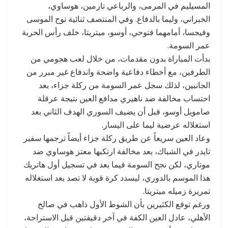
المسيليم في المرمى، والرباعي تارمين، هوساوي،
الخبراني، وليما بالدفاع. وفي المنتصف ثنائية نوح الموسى
وفيجسا، أمامهما فتوحي، أوسو، ميتريتا، خلف رأس الحربة
عمر السومة.
بدأت المباراة بدون مقدمات، من خلال لعب هجومي من
الطرفين، مع أخطاء دفاعية واضحة واندفاع غير مبرر من
الجانبين، لذلك سجل عمر السومة من ركلة جزاء، بعد
احتساب مخالفة ضد ناهيري مدافع العين نتيجة عرقلة
صامويل أوسو، قبل أن يضيف السوري الهدف الثاني بعد
استغلاله عرضية ليما على اليسار.
وعاد العين سريعاً عن طريق ركلة جزاء أيضاً ترجمها سفير
تايدر في الشباك، بعد مخالفة ارتكبها معتز هوساوي ضد
موتاري، لكن نجح السومة فيما بعد في تسجيل أول هاتريك
هذا الموسم بالدوري، ليسدد كرة قوية لا تصد بعد استغلاله
تمريرة زميله ميتريتا.
ورغم توقع الكثيرين بأن الشوط الأول ذاهب في صالح
الأهلي، عادل العين الكفة في آخر دقيقتين قبل الاستراحة،