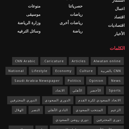
استثمار
حصرياتنا
منوعات
اعمال
رياضات
موسيقى
اقتصاد
رياضات أخرى
وزارة الرياضة
اقتصاديات
رياضة
وسائل الترفيه
الأخبار
الكلمات
CNN Arabic
Caricature.
Articles
Alwatan online
CNN بالعربية
Culture
Economy
Lifestyle
National
Saudi Arabia Newspaper
Politics
Opinion
News
Sports
الأخضر
الأهلي
الاتحاد
الاتحاد السعودي لكرة القدم
الدوري السعودي
الدوري المحترفين
الزعيم
المنتخب السعودي
النادي الأهلي
النصر
الهلال
دوري المحترفين
دوري روشن السعودي