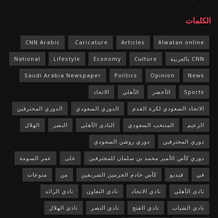
الكلمات
CNN Arabic
Caricature.
Articles
Alwatan online
CNN بالعربية
Culture
Economy
Lifestyle
National
Saudi Arabia Newspaper
Politics
Opinion
News
Sports
الأخضر
الأهلي
الاتحاد
الاتحاد السعودي لكرة القدم
الدوري السعودي
الدوري المحترفين
الزعيم
المنتخب السعودي
النادي الأهلي
النصر
الهلال
دوري المحترفين
دوري روشن السعودي
دوري كأس الأمير محمد بن سلمان للمحترفين
على
عمر السومة
في
فيديو
كأس خادم الحرمين الشريفين
من
منوعات
نادي الأهلي
نادي الاتحاد
نادي التعاون
نادي الرائد
نادي الشباب
نادي الفتح
نادي النصر
نادي الهلال