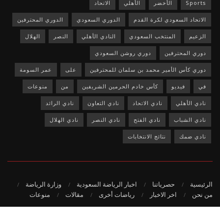
Sports
الأخضر
الأهلي
الاتحاد
الاتحاد السعودي لكرة القدم
الدوري السعودي
الدوري المحترفين
الزعيم
المنتخب السعودي
النادي الأهلي
النصر
الهلال
دوري المحترفين
دوري روشن السعودي
دوري كأس الأمير محمد بن سلمان للمحترفين
على
عمر السومة
في
فيديو
كأس خادم الحرمين الشريفين
من
منوعات
نادي الأهلي
نادي الاتحاد
نادي التعاون
نادي الرائد
نادي الشباب
نادي الفتح
نادي النصر
نادي الهلال
نادي ضمك
نتائج الانتخابات
الرئيسية
حصرياتنا
اخبار الرياضة السعودية
وزارة الرياضة
من نحن
اخر الاخبار
رياضات أخرى
مقالات
منوعات
© 2020
-جميع الحقوق محفوظة لمؤسسة حصريات.