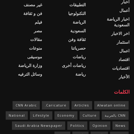
أخبار
التطبيقات
غير مصنف
أعمال
التكنولوجيا
فن و ثقافة
اخبار الرياضة
الرياضة
فيلم
السعودية
السعودية
مصر
اخر الاخبار
ثقافة وفن
مقالات
استثمار
حصرياتنا
منوعات
اعمال
رياضات
موسيقى
اقتصاد
رياضات أخرى
وزارة الرياضة
اقتصاديات
رياضة
وسائل الترفيه
الأخبار
الكلمات
CNN Arabic
Caricature.
Articles
Alwatan online
CNN بالعربية
Culture
Economy
Lifestyle
National
Saudi Arabia Newspaper
Politics
Opinion
News