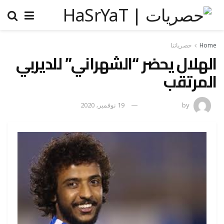
Home
حصرياتنا
الهلال يحضر “الشهراني” للديربي
المرتقب
by
رضوة فاروق
19 نوفمبر، 2020