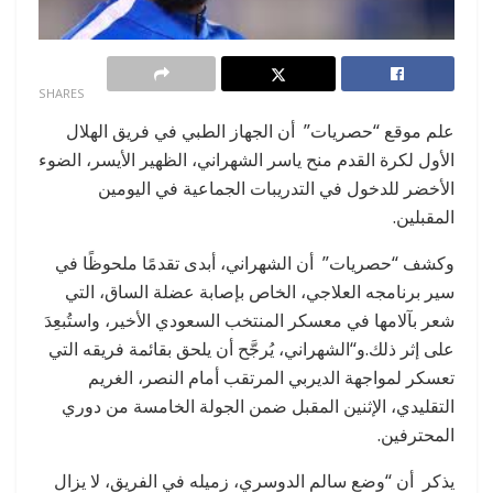
0
SHARES
علم موقع “حصريات” أن الجهاز الطبي في فريق الهلال
الأول لكرة القدم منح ياسر الشهراني، الظهير الأيسر، الضوء
الأخضر للدخول في التدريبات الجماعية في اليومين
المقبلين.
وكشف “حصريات” أن الشهراني، أبدى تقدمًا ملحوظًا في
سير برنامجه العلاجي، الخاص بإصابة عضلة الساق، التي
شعر بآلامها في معسكر المنتخب السعودي الأخير، واستُبعِدَ
على إثر ذلك.و“الشهراني، يُرجَّح أن يلحق بقائمة فريقه التي
تعسكر لمواجهة الديربي المرتقب أمام النصر، الغريم
التقليدي، الإثنين المقبل ضمن الجولة الخامسة من دوري
المحترفين.
يذكر أن “وضع سالم الدوسري، زميله في الفريق، لا يزال