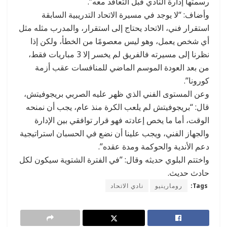
رسمتها إدارة النادي قبل التعاقد معه”.
وأضاف: “لا يوجد في مسيرة الاتحاد التدريبية السابقة
استقرار فني، الاتحاد يحتاج إلى استقرار، والمدرب مثله مثل
أي شخص يعمل، وهو ليس معصومًا من الخطأ، ولكن إذا
نظرنا إلى مسيرته فالفريق لم يخسر إلا 3 مباريات فقط،
من بعد العودة الموسم الماضي للمنافسات عقب أزمة
كورونا”.
وعن المستوى الفني الذي ظهر عليه الصربي بريجوفيتش،
قال: “بريجوفيتش لم يلعب الكرة منذ عام، يجب أن نمنحه
الوقت، أما ما يخص إعادته فهو قرار توافقي بين الإدارة
والجهاز الفني، ويجب علينا أن نضع في الحسبان استراتيجية
دعم الأندية والحوكمة ومدة عقده”.
واختتم البلوي حديثه وقال: ”في الفترة الشتوية سيكون لكل
حادث حديث.
Tags:
رومارينيو
نادي الاتحاد