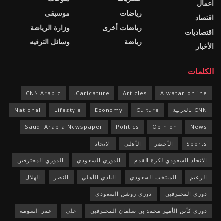
اعمال
رياضات
موسيقى
اقتصاد
رياضات أخرى
وزارة الرياضة
اقتصاديات
رياضة
وسائل الترفيه
الأخبار
الكلمات
CNN Arabic
Caricature.
Articles
Alwatan online
CNN بالعربية
Culture
Economy
Lifestyle
National
Saudi Arabia Newspaper
Politics
Opinion
News
Sports
الأخضر
الأهلي
الاتحاد
الاتحاد السعودي لكرة القدم
الدوري السعودي
الدوري المحترفين
الزعيم
المنتخب السعودي
النادي الأهلي
النصر
الهلال
دوري المحترفين
دوري روشن السعودي
دوري كأس الأمير محمد بن سلمان للمحترفين
على
عمر السومة