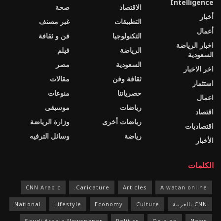
Intelligence
الاقتصاد
صحة
أخبار
التطبيقات
غير مصنف
أعمال
التكنولوجيا
فن و ثقافة
اخبار الرياضة
الرياضة
فيلم
السعودية
السعودية
مصر
اخر الاخبار
ثقافة وفن
مقالات
استثمار
حصرياتنا
منوعات
اعمال
رياضات
موسيقى
اقتصاد
رياضات أخرى
وزارة الرياضة
اقتصاديات
رياضة
وسائل الترفيه
الأخبار
الكلمات
CNN Arabic
Caricature.
Articles
Alwatan online
CNN بالعربية
Culture
Economy
Lifestyle
National
Saudi Arabia Newspaper
Politics
Opinion
News