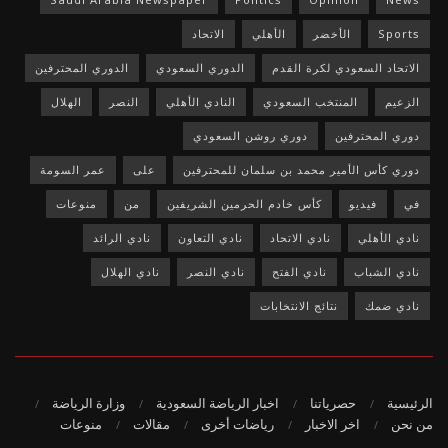
Sports
الأخضر
الأهلي
الاتحاد
الاتحاد السعودي لكرة القدم
الدوري السعودي
الدوري المحترفين
الزعيم
المنتخب السعودي
النادي الأهلي
النصر
الهلال
دوري المحترفين
دوري روشن السعودي
دوري كأس الأمير محمد بن سلمان للمحترفين
على
عمر السومة
في
فيديو
كأس خادم الحرمين الشريفين
من
منوعات
نادي الأهلي
نادي الاتحاد
نادي التعاون
نادي الرائد
نادي الشباب
نادي الفتح
نادي النصر
نادي الهلال
نادي ضمك
نتائج الانتخابات
الرئيسية
حصرياتنا
اخبار الرياضة السعودية
وزارة الرياضة
من نحن
اخر الاخبار
رياضات أخرى
مقالات
منوعات