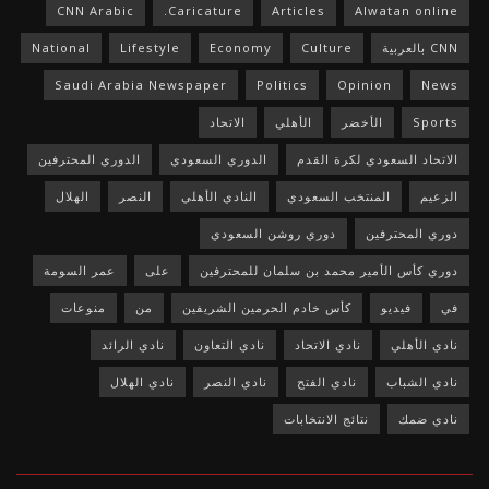
CNN Arabic
Caricature.
Articles
Alwatan online
CNN بالعربية
Culture
Economy
Lifestyle
National
Saudi Arabia Newspaper
Politics
Opinion
News
Sports
الأخضر
الأهلي
الاتحاد
الاتحاد السعودي لكرة القدم
الدوري السعودي
الدوري المحترفين
الزعيم
المنتخب السعودي
النادي الأهلي
النصر
الهلال
دوري المحترفين
دوري روشن السعودي
دوري كأس الأمير محمد بن سلمان للمحترفين
على
عمر السومة
في
فيديو
كأس خادم الحرمين الشريفين
من
منوعات
نادي الأهلي
نادي الاتحاد
نادي التعاون
نادي الرائد
نادي الشباب
نادي الفتح
نادي النصر
نادي الهلال
نادي ضمك
نتائج الانتخابات