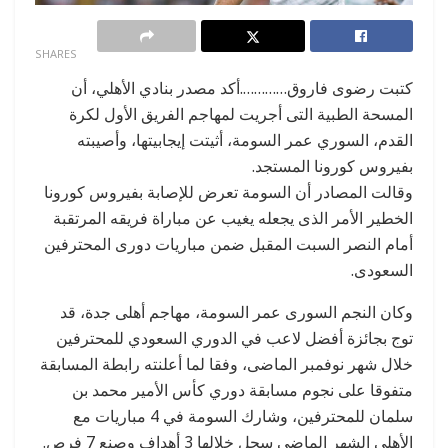
0
SHARES
كتبت رضوى فاروق………….أكد مصدر بنادي الأهلي، أن
المسحة الطبية التى أجريت لمهاجم الفريق الأول لكرة
القدم، السوري عمر السومة، أثيتت إيجابيتها، وأصيبته
بفيروس كورونا المستجد.
وقالت المصادر أن السومة تعرض للإصابة بفيروس كورونا
الخطير الأمر الذى يجعله يغيب عن مباراة فريقه المرتقبة
أمام النصر السبت المقبل ضمن مباريات دورى المحترفين
السعودى.
وكان النجم السورى عمر السومة، مهاجم أهلى جدة، قد
توج بجائزة أفضل لاعب في الدوري السعودي للمحترفين
خلال شهر نوفمبر الماضى، وفقا لما أعلنته رابطة المسابقة
متفوقا على نجوم مسابقة دوري كأس الأمير محمد بن
سلمان للمحترفين، وشارك السومة في 4 مباريات مع
الأهلى الشهر الماضى سجل خلالها 3 أهداف وصنع 7 فرص.