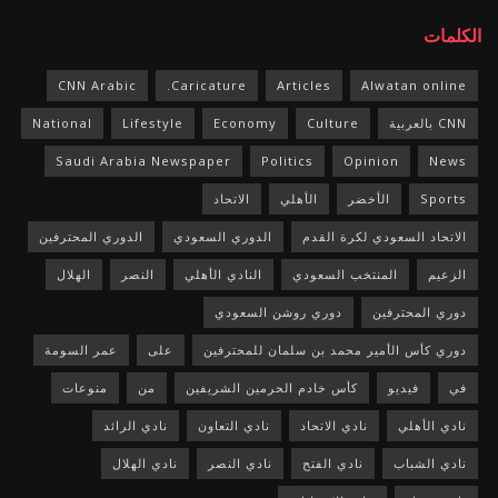
الكلمات
CNN Arabic
Caricature.
Articles
Alwatan online
CNN بالعربية
Culture
Economy
Lifestyle
National
Saudi Arabia Newspaper
Politics
Opinion
News
Sports
الأخضر
الأهلي
الاتحاد
الاتحاد السعودي لكرة القدم
الدوري السعودي
الدوري المحترفين
الزعيم
المنتخب السعودي
النادي الأهلي
النصر
الهلال
دوري المحترفين
دوري روشن السعودي
دوري كأس الأمير محمد بن سلمان للمحترفين
على
عمر السومة
في
فيديو
كأس خادم الحرمين الشريفين
من
منوعات
نادي الأهلي
نادي الاتحاد
نادي التعاون
نادي الرائد
نادي الشباب
نادي الفتح
نادي النصر
نادي الهلال