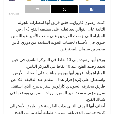
0
SHARES
كتبت رضوى فاروق…..حقق فريق أبها انتصاراته للجولة
الثانية على التوالي بعد تغلبه على مضيفه الفتح 3-1، في
المباراة التي جمعت الفريقين على ملعب الأمير عبدالله بن
جلوي في الأحساء لحساب الجولة السابعة من دوري كأس
محمد بن سلمان للمحترفين.
ورفع أبها رصيده إلى 10 نقاط في المركز التاسع، في حين
تجمد رصيد الفتح عند 10 نقاط في المركز الثامن.
المباراة بدأها فريق أبها بهجوم مباغت على أصحاب الأرض
واستطاع على إثره إحراز هدف التقدم عند الدقيقة الـ8 عن
طريق محترفه السويدي كارلوس ستراندبيرج الذي استقبل
تمريرة زميله سعد بقير المميزة وواجه المرمى ووضعها في
شباك الفتح.
أضاف أبها الهدف الثاني بذات الطريقة عن طريق الأسترالي
كريج جودوين الذي تلقى تمريرة طولية أمام مرمى الفتح