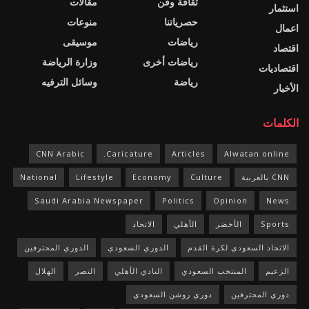
ثقافة وفن
مقالات
استثمار
حصرياتنا
منوعات
اعمال
رياضات
موسيقى
اقتصاد
رياضات أخرى
وزارة الرياضة
اقتصاديات
رياضة
وسائل الترفيه
الأخبار
الكلمات
CNN Arabic
Caricature.
Articles
Alwatan online
CNN بالعربية
Culture
Economy
Lifestyle
National
Saudi Arabia Newspaper
Politics
Opinion
News
Sports
الأخضر
الأهلي
الاتحاد
الاتحاد السعودي لكرة القدم
الدوري السعودي
الدوري المحترفين
الزعيم
المنتخب السعودي
النادي الأهلي
النصر
الهلال
دوري المحترفين
دوري روشن السعودي