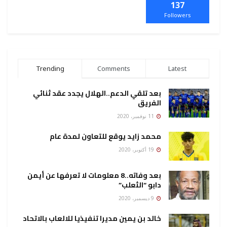
137
Followers
Trending
Comments
Latest
بعد تلقي الدعم..الهلال يجدد عقد ثنائي
الفريق
11 نوفمبر، 2020
محمد زايد يوقع للتعاون لمدة عام
19 أكتوبر، 2020
بعد وفاته..8 معلومات لا تعرفها عن أيمن
دابو “الثعلب”
9 ديسمبر، 2020
خالد بن يمين مديرا تنفيذيا للالعاب بالاتحاد