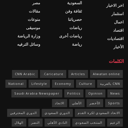
السعودية
مصر
اخر الاخبار
ثقافة وفن
مقالات
استثمار
حصرياتنا
منوعات
اعمال
رياضات
موسيقى
اقتصاد
رياضات أخرى
وزارة الرياضة
اقتصاديات
رياضة
وسائل الترفيه
الأخبار
الكلمات
CNN Arabic
Caricature.
Articles
Alwatan online
CNN بالعربية
Culture
Economy
Lifestyle
National
Saudi Arabia Newspaper
Politics
Opinion
News
Sports
الأخضر
الأهلي
الاتحاد
الاتحاد السعودي لكرة القدم
الدوري السعودي
الدوري المحترفين
الزعيم
المنتخب السعودي
النادي الأهلي
النصر
الهلال