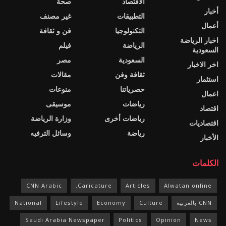
الاقتصاد
صحة
أخبار
التطبيقات
غير مصنف
أعمال
التكنولوجيا
فن و ثقافة
اخبار الرياضة
الرياضة
فيلم
السعودية
السعودية
مصر
اخر الاخبار
ثقافة وفن
مقالات
استثمار
حصرياتنا
منوعات
اعمال
رياضات
موسيقى
اقتصاد
رياضات أخرى
وزارة الرياضة
اقتصاديات
رياضة
وسائل الترفيه
الأخبار
الكلمات
CNN Arabic
Caricature.
Articles
Alwatan online
CNN بالعربية
Culture
Economy
Lifestyle
National
Saudi Arabia Newspaper
Politics
Opinion
News