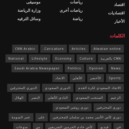
رياضات
موسيقى
اقتصاد
رياضات أخرى
وزارة الرياضة
اقتصاديات
رياضة
وسائل الترفيه
الأخبار
الكلمات
CNN Arabic
Caricature.
Articles
Alwatan online
CNN بالعربية
Culture
Economy
Lifestyle
National
Saudi Arabia Newspaper
Politics
Opinion
News
Sports
الأخضر
الأهلي
الاتحاد
الاتحاد السعودي لكرة القدم
الدوري السعودي
الدوري المحترفين
الزعيم
المنتخب السعودي
النادي الأهلي
النصر
الهلال
دوري المحترفين
دوري روشن السعودي
دوري كأس الأمير محمد بن سلمان للمحترفين
على
عمر السومة
في
فيديو
كأس خادم الحرمين الشريفين
من
منوعات