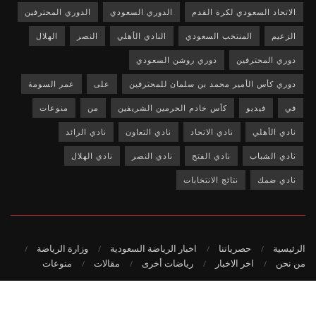
الاتحاد السعودي لكرة القدم
الدوري السعودي
الدوري المحترفين
الزعيم
المنتخب السعودي
النادي الأهلي
النصر
الهلال
دوري المحترفين
دوري روشن السعودي
دوري كأس الأمير محمد بن سلمان للمحترفين
على
عمر السومة
في
فيديو
كأس خادم الحرمين الشريفين
من
منوعات
نادي الأهلي
نادي الاتحاد
نادي التعاون
نادي الرائد
نادي الشباب
نادي الفتح
نادي النصر
نادي الهلال
نادي ضمك
نتائج الانتخابات
الرئيسية
حصرياتنا
اخبار الرياضة السعودية
وزارة الرياضة
من نحن
اخر الاخبار
رياضات أخرى
مقالات
منوعات
© 2020
-جميع الحقوق محفوظة لمؤسسة حصريات.