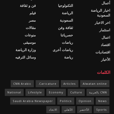
أعمال
التكنولوجيا
فن و ثقافة
اخبار الرياضة
الرياضة
فيلم
السعودية
السعودية
مصر
اخر الاخبار
ثقافة وفن
مقالات
استثمار
حصرياتنا
منوعات
اعمال
رياضات
موسيقى
اقتصاد
رياضات أخرى
وزارة الرياضة
اقتصاديات
رياضة
وسائل الترفيه
الأخبار
الكلمات
CNN Arabic
Caricature.
Articles
Alwatan online
CNN بالعربية
Culture
Economy
Lifestyle
National
Saudi Arabia Newspaper
Politics
Opinion
News
Sports
الأخضر
الأهلي
الاتحاد