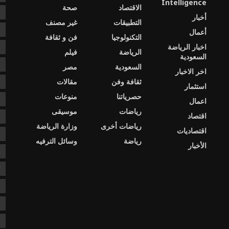
Intelligence
الاقتصاد
صحة
c
أخبار
التطبيقات
غير مصنف
e
أعمال
التكنولوجيا
فن و ثقافة
اخبار الرياضة
s
الرياضة
فيلم
السعودية
ا
السعودية
مصر
اخر الاخبار
ثقافة وفن
مقالات
ا
استثمار
حصرياتنا
منوعات
ا
اعمال
رياضات
موسيقى
اقتصاد
د
رياضات أخرى
وزارة الرياضة
اقتصاديات
د
رياضة
وسائل الترفيه
الأخبار
ع
ك
ن
ن
ن