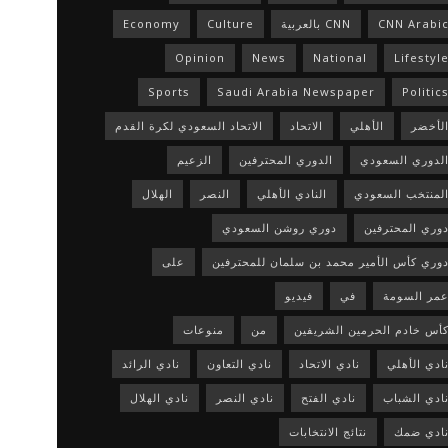
CNN Arabi
CNN بالعربية
Culture
Economy
Opinion
News
National
Lifestyl
Sports
Saudi Arabia Newspaper
Politic
لأخضر
الأهلي
الاتحاد
الاتحاد السعودي لكرة القدم
لدوري السعودي
الدوري المحترفين
الزعيم
لمنتخب السعودي
النادي الأهلي
النصر
الهلال
وري المحترفين
دوري روشن السعودي
وري كأس الأمير محمد بن سلمان للمحترفين
على
مر السومة
في
فيديو
أس خادم الحرمين الشريفين
من
منوعات
ادي الأهلي
نادي الاتحاد
نادي التعاون
نادي الرائد
ادي الشباب
نادي الفتح
نادي النصر
نادي الهلال
ادي ضمك
نتائج الانتخابات