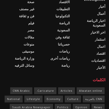
الاقتصاد
صحة
أخبار
التطبيقات
غير مصنف
أعمال
التكنولوجيا
فن و ثقافة
اخبار الرياضة
الرياضة
فيلم
السعودية
السعودية
مصر
اخر الاخبار
ثقافة وفن
مقالات
استثمار
حصرياتنا
منوعات
اعمال
رياضات
موسيقى
اقتصاد
رياضات أخرى
وزارة الرياضة
اقتصاديات
رياضة
وسائل الترفيه
الأخبار
الكلمات
CNN Arabic
Caricature.
Articles
Alwatan online
CNN بالعربية
Culture
Economy
Lifestyle
National
Saudi Arabia Newspaper
Politics
Opinion
News