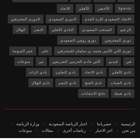
Sports
الأخضر
الأهلي
الاتحاد
الاتحاد السعودي لكرة القدم
الدوري السعودي
الدوري المحترفين
الزعيم
المنتخب السعودي
النادي الأهلي
النصر
الهلال
دوري المحترفين
دوري روشن السعودي
دوري كأس الأمير محمد بن سلمان للمحترفين
على
عمر السومة
في
فيديو
كأس خادم الحرمين الشريفين
من
منوعات
نادي الأهلي
نادي الاتحاد
نادي التعاون
نادي الرائد
نادي الشباب
نادي الفتح
نادي النصر
نادي الهلال
نادي ضمك
نتائج الانتخابات
الرئيسية
حصرياتنا
اخبار الرياضة السعودية
وزارة الرياضة
من نحن
اخر الاخبار
رياضات أخرى
مقالات
منوعات