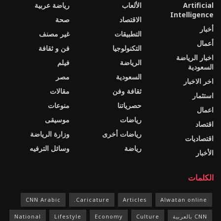
Artificial
الألعاب
رياضة عربية
Intelligence
الاقتصاد
صحة
أخبار
التطبيقات
غير مصنف
أعمال
التكنولوجيا
فن و ثقافة
اخبار الرياضة
الرياضة
فيلم
السعودية
السعودية
مصر
اخر الاخبار
ثقافة وفن
مقالات
استثمار
حصرياتنا
منوعات
اعمال
رياضات
موسيقى
اقتصاد
رياضات أخرى
وزارة الرياضة
اقتصاديات
رياضة
وسائل الترفيه
الأخبار
الكلمات
CNN Arabic
Caricature.
Articles
Alwatan online
CNN بالعربية
Culture
Economy
Lifestyle
National