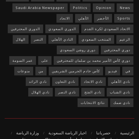
Saudi Arabia Newspaper
Politics
Opinion
News
Sports
الأخضر
الأهلي
الاتحاد
الاتحاد السعودي لكرة القدم
الدوري السعودي
الدوري المحترفين
الزعيم
المنتخب السعودي
النادي الأهلي
النصر
الهلال
دوري المحترفين
دوري روشن السعودي
دوري كأس الأمير محمد بن سلمان للمحترفين
على
عمر السومة
في
فيديو
كأس خادم الحرمين الشريفين
من
منوعات
نادي الأهلي
نادي الاتحاد
نادي التعاون
نادي الرائد
نادي الشباب
نادي الفتح
نادي النصر
نادي الهلال
نادي ضمك
نتائج الانتخابات
الرئيسية
حصرياتنا
اخبار الرياضة السعودية
وزارة الرياضة