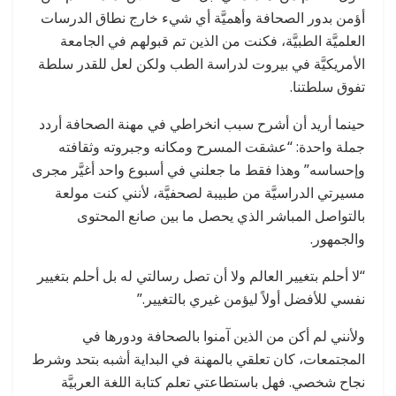
أؤمن بدور الصحافة وأهميَّة أي شيء خارج نطاق الدرسات
العلميَّة الطبيَّة، فكنت من الذين تم قبولهم في الجامعة
الأمريكيَّة في بيروت لدراسة الطب ولكن لعل للقدر سلطة
تفوق سلطتنا.
حينما أريد أن أشرح سبب انخراطي في مهنة الصحافة أردد
جملة واحدة: “عشقت المسرح ومكانه وجبروته وثقافته
وإحساسه” وهذا فقط ما جعلني في أسبوع واحد أغيَّر مجرى
مسيرتي الدراسيَّة من طبيبة لصحفيَّة، لأنني كنت مولعة
بالتواصل المباشر الذي يحصل ما بين صانع المحتوى
والجمهور.
“لا أحلم بتغيير العالم ولا أن تصل رسالتي له بل أحلم بتغيير
نفسي للأفضل أولاً ليؤمن غيري بالتغيير.”
ولأنني لم أكن من الذين آمنوا بالصحافة ودورها في
المجتمعات، كان تعلقي بالمهنة في البداية أشبه بتحد وشرط
نجاح شخصي. فهل باستطاعتي تعلم كتابة اللغة العربيَّة