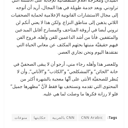
تراودني. وبعد خدمة طويلة في هذا المجال، أريد أن أتوجه
إلى مجال الاستشارات القانونية الإعلامية لحماية الصحفيات
اللاتي يذهبن إلى مناطق النزاع. ولكن هذا لا يعني أنكم لن
تروني أيضا في أروقة المتاحف والمسارح أقابل المبدعين
والمثقفين. فأنا من أشد الداعمين للفن وأهله. فروح الفن
فيهم حقيقيَّة منبتها بحثهم المكثف عن معاني الحياة التي
نفتقدها اليوم ونحن نجاري العصر.
وللعصر هذا وأهله رجاء مني، أرجو أن لا يبقى الصحفيَّ في
خانة “الخائن” و”المشكلجي” و”الكاذب” و”الأناني”, وأن لا
يُنظر للصحفيَّة الأنثى على أنَّها معجبة بالشهرة أكثر من
المحتوى التي تقدمه ونستخف بها فقط لأنَّ “مظهرها جميل”
فلو لا رزانة فكرها ما وصلت لما هي عليه.
Tags:
CNN Arabic
CNN بالعربية
حكايتها
منوعات