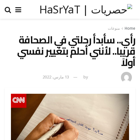
Home
منوعات
رأي.. سأبدأ رحلتي في الصحافة
قريبا.. لأنني أحلم بتغيير نفسي
أولاً
amona osman
by
13 مارس، 2022