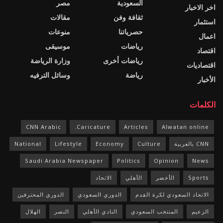
السعودية
مصر
اخر الاخبار
ثقافة وفن
مقالات
استثمار
حصرياتنا
منوعات
اعمال
رياضات
موسيقى
اقتصاد
رياضات أخرى
وزارة الرياضة
اقتصاديات
رياضة
وسائل الترفيه
الأخبار
الكلمات
CNN Arabic
Caricature.
Articles
Alwatan online
CNN بالعربية
Culture
Economy
Lifestyle
National
Saudi Arabia Newspaper
Politics
Opinion
News
Sports
الأخضر
الأهلي
الاتحاد
الاتحاد السعودي لكرة القدم
الدوري السعودي
الدوري المحترفين
الزعيم
المنتخب السعودي
النادي الأهلي
النصر
الهلال