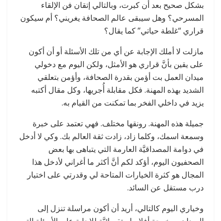
بشكل صحيح بعد أن كبرت، وبالتالي إتقان فن الإلقاء
المسرحي؟ وهل سيبقى عالم الصحافة يغريني؟ أم سيكون
قراري “غلطة حياتي” كما يقال؟
مازلت لا أملك الإجابة عن أي من تلك الأسئلة أو أن أكون
على يقين بأنَّ قراري هو الأمثل، ولكن اليوم مع دخولي
ميدان العمل بت أؤمن بقدرة الصحافة، وأؤمن بتعلقي
الشديد بهذه المهنة. فكل مقابلة أُجريها، وكل مقال أكتبه
يزيد في داخلي الفخر بما تمكنت من القيام به.
جميلة هذه المهنة. رونقها مختلف. فهي تعتمد على خبرة
وسمعة اسمك، وكلما زاد، زادت ثقة العالم بك. وكي لا أدخل
في دوامة المصداقيَّة العارمة التي يتباهى بها بعض
الصحفيون اليوم، أؤكد لكم أنَّ أكثر ما أغراني لأدخل هذا
المجال هو كثرة الخيارات المتاحة لي وقدرتي على اختيار
درب مستقل عن السائد.
وخياري اليوم كالتالي، أريد أن أكون مراسلة تنزل إلى
الميدان ومخرجة أفلام استقصائيَّة للإجابة على الأسئلة التي