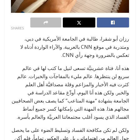
0
SHARES
رزان أبو شقرا، طالبة في الجامعة الأمريكية في دبي،
ومتدربة في موقع CNN بالعربية. والآراء الواردة أدناه لا
تعكس بالضرورة وجهة رأي CNN.
هذه أنا، فتاة عشرينيَّة تسعى لنيل ما كتب لها في عالم
سريع لن ينتظرها. عالم مليء بالمفاجآت والخبرات. عالم
كثرت فيه الأخبار والمزاعم وقلة مصداقيَّة أهل العلم
والخبر. ولكن هذه أنا اليوم، أودِّع مقاعد الدراسة في
الجامعة بشهادة “مهنة المتاعب” كما يصف بعض الصحافيين
مجالهم هذا. هذه المهنة التي بإمكانها كسر جميع أنماط
الفساد الذي يسود أغلب مجتمعاتنا العربيَّة والعالم بأسره.
ولكن لم تكن مكافحة الفساد وتسليط الضوء على ما يحصل
حول العالم من اهتماماتي، بل على العكس تماماً، فلم أكن