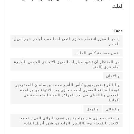
الملك.
Tags:
إذ من المقرر انضمام حجازي لتدريبات العميد أواخر شهر أبريل
القادم
ضمن مسابقة كأس الملك.
من المنتظر أن تشهد مباريات الفريق الاتحادي الخمس الأخيرة
أمام فرق (الفتح
والاتفاق
والباطن) ضمن دوري كأس الأمير محمد بن سلمان للمحترفين
عودة المدافع المصري أحمد حجازي بعد الانتهاء من برنامجه
العلاجي والتأهيلي في أحد المراكز الطبية المتخصصة في
ألمانيا
والطائي
والهلال
وسيغيب حجازي عن مواجهة دور نصف النهائي التي ستجمع
الاتحاد بالفيحاء يوم (الإثنين) الرابع من شهر أبريل القادم