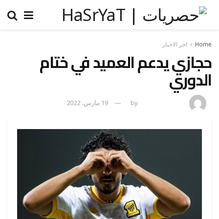
Home
اخر الاخبار
حجازي يدعم العميد في ختام
الدوري
amona osman
by
19 مارس، 2022