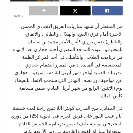
0
SHARES
من المنتظر أن تشهد مباريات الفريق الاتحادي الخمس
الأخيرة أمام فرق (الفتح، والهلال، والطائي، والاتفاق،
والباطن) ضمن دوري كأس الأمير محمد بن سلمان
للمحترفين عودة المدافع المصري أحمد حجازي بعد الانتهاء
من برنامجه العلاجي والتأهيلي في أحد المراكز الطبية
المتخصصة في ألمانيا، إذ من المقرر انضمام حجازي
لتدريبات العميد أواخر شهر أبريل القادم، وسيغيب حجازي
عن مواجهة دور نصف النهائي التي ستجمع الاتحاد بالفيحاء
يوم (الإثنين) الرابع من شهر أبريل القادم، ضمن مسابقة
كأس الملك.
في المقابل، منح المدرب كونترا اللاعبين راحة لمدة خمسة
أيام عقب الفوز على فريق الحزم في الجولة (25) من دوري
المحترفين، وسيستأنف النمور تدريباتهم الخميس القادم،
استعدادا لمباراة الفيحاء القادمة في دور الأربعة بكأس