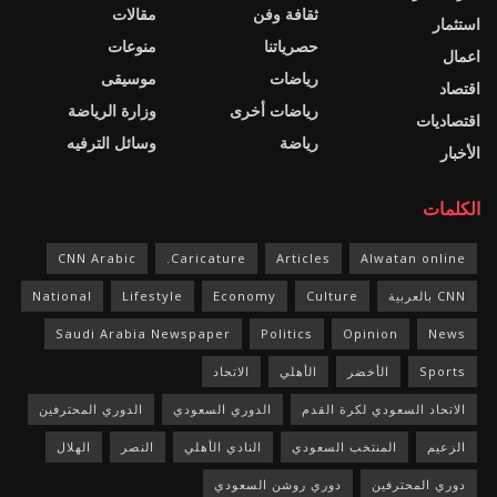
ثقافة وفن
مقالات
استثمار
حصرياتنا
منوعات
اعمال
رياضات
موسيقى
اقتصاد
رياضات أخرى
وزارة الرياضة
اقتصاديات
رياضة
وسائل الترفيه
الأخبار
الكلمات
CNN Arabic
Caricature.
Articles
Alwatan online
CNN بالعربية
Culture
Economy
Lifestyle
National
Saudi Arabia Newspaper
Politics
Opinion
News
Sports
الأخضر
الأهلي
الاتحاد
الاتحاد السعودي لكرة القدم
الدوري السعودي
الدوري المحترفين
الزعيم
المنتخب السعودي
النادي الأهلي
النصر
الهلال
دوري المحترفين
دوري روشن السعودي