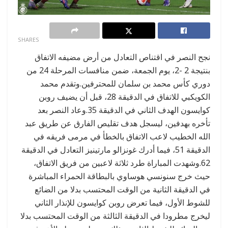
0
SHARES
نجح النصر في اقتناص التعادل من أرض مضيفه الاتفاق
بنتيجة 2 -2، يوم الجمعة، ضمن منافسات المرحلة 24 من
دوري كأس محمد بن سلمان للمحترفين.وتقدم محمد
الكويكبي للاتفاق في الدقيقة 28، قبل أن يضيف روبن
كوايسون الهدف الثاني في الدقيقة 35.وعاد النصر بعد
تأخره بهدفين، ليسجل هدف تقليص الفارق عن طريق عبد
الله الخطيب لاعب الاتفاق بالخطأ في مرمى فريقه في
الدقيقة 51، فيما أدرك غونزالو مارتينيز التعادل في الدقيقة
62.وشهدت المباراة طرد ثلاثة لاعبين من فريق الاتفاق،
حيث خرج سنونسي هوساوي بالبطاقة الحمراء المباشرة
في الدقيقة الثانية من الوقت المحتسب بدلا من الضائع
للشوط الأول، فيما تعرض روبن كوايسون للإنذار الثاني
ليخرج مطرودا في الدقيقة الثالثة من الوقت المحتسب بدلا