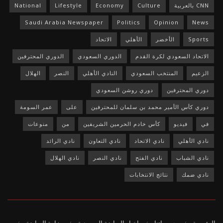
CNN بالعربية
Culture
Economy
Lifestyle
National
Saudi Arabia Newspaper
Politics
Opinion
News
Sports
الأخضر
الأهلي
الاتحاد
الاتحاد السعودي لكرة القدم
الدوري السعودي
الدوري المحترفين
الزعيم
المنتخب السعودي
النادي الأهلي
النصر
الهلال
دوري المحترفين
دوري روشن السعودي
دوري كأس الأمير محمد بن سلمان للمحترفين
على
عمر السومة
في
فيديو
كأس خادم الحرمين الشريفين
من
منوعات
نادي الأهلي
نادي الاتحاد
نادي التعاون
نادي الرائد
نادي الشباب
نادي الفتح
نادي النصر
نادي الهلال
نادي ضمك
نتائج الانتخابات
الرئيسية
حصرياتنا
اخبار الرياضة السعودية
وزارة الرياضة