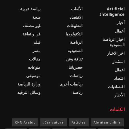
Artificial
الألعاب
رياضة عربية
Intelligence
الاقتصاد
صحة
أخبار
التطبيقات
غير مصنف
أعمال
التكنولوجيا
فن و ثقافة
اخبار الرياضة
الرياضة
فيلم
السعودية
السعودية
مصر
اخر الاخبار
ثقافة وفن
مقالات
استثمار
حصرياتنا
منوعات
اعمال
رياضات
موسيقى
اقتصاد
رياضات أخرى
وزارة الرياضة
اقتصاديات
رياضة
وسائل الترفيه
الأخبار
الكلمات
CNN Arabic
Caricature.
Articles
Alwatan online