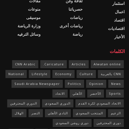
ثقافة وفن
مقالات
استثمار
حصرياتنا
منوعات
اعمال
رياضات
موسيقى
اقتصاد
رياضات أخرى
وزارة الرياضة
اقتصاديات
رياضة
وسائل الترفيه
الأخبار
الكلمات
CNN Arabic
Caricature.
Articles
Alwatan online
CNN بالعربية
Culture
Economy
Lifestyle
National
Saudi Arabia Newspaper
Politics
Opinion
News
Sports
الأخضر
الأهلي
الاتحاد
الاتحاد السعودي لكرة القدم
الدوري السعودي
الدوري المحترفين
الزعيم
المنتخب السعودي
النادي الأهلي
النصر
الهلال
دوري المحترفين
دوري روشن السعودي