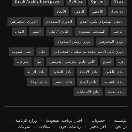
Saudi Arabia Newspaper
Politics
Opinion
News
Sports
الأخضر
الأهلي
الاتحاد
الاتحاد السعودي لكرة القدم
الدوري السعودي
الدوري المحترفين
الزعيم
المنتخب السعودي
النادي الأهلي
النصر
الهلال
دوري المحترفين
دوري روشن السعودي
دوري كأس الأمير محمد بن سلمان للمحترفين
على
عمر السومة
في
فيديو
كأس خادم الحرمين الشريفين
من
منوعات
نادي الأهلي
نادي الاتحاد
نادي التعاون
نادي الرائد
نادي الشباب
نادي الفتح
نادي النصر
نادي الهلال
نادي ضمك
نتائج الانتخابات
الرئيسية
حصرياتنا
اخبار الرياضة السعودية
وزارة الرياضة
من نحن
اخر الاخبار
رياضات أخرى
مقالات
منوعات