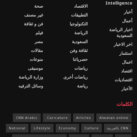
Intelligence
الاقتصاد
صحة
أخبار
التطبيقات
غير مصنف
أعمال
التكنولوجيا
فن و ثقافة
اخبار الرياضة
الرياضة
فيلم
السعودية
السعودية
مصر
اخر الاخبار
ثقافة وفن
مقالات
استثمار
حصرياتنا
منوعات
اعمال
رياضات
موسيقى
اقتصاد
رياضات أخرى
وزارة الرياضة
اقتصاديات
رياضة
وسائل الترفيه
الأخبار
الكلمات
CNN Arabic
Caricature.
Articles
Alwatan online
CNN بالعربية
Culture
Economy
Lifestyle
National