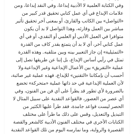
وفي الكتابة العلمية لا الأدبية إبداعا، وفي النقد إبداعا، ومن
علامات الإبداع في أي عمل كتابي تحقيق قدر كبير من
«التواصل» بين الكاتب والقارئ، أو بمعنى آخر تحقيق تأثير
مباشر بين العمل وقارئه، وهذا التواصل لا بد أن يكون
متوافرا في العمل الأدبي أو العلمي أو النقدي، أو في أي
عمل كتابي آخر، أي لا بد أن يتمتع بقدر كاف من القدرة
«التمثيلية» إن جاز التعبير بينه وبين متلقيه.. وهذه القدرة
تمثل في رأيي أساس الإبداع، بل إننا عن طريقها نصل إلى
عملية «التفريق» بين الأعمال الإبداعية وغير الإبداعية.ولا
أحسب أن بإمكاننا «التقنين» للإبداع، فهذه عملية غير صائبة،
لأن العملية الإبداعية في حد ذاتها عملية «متحركة» تخضع
بالضرورة لأي تطور قد يطرأ على أي فن من الفنون، وفي
أي عصر من العصور، فالقواعد النقدية على سبيل المثال لا
الحصر ليست قواعد جامدة، فقد طرأ عليها الكثير من
التبديل والتعديل، وقس على ذلك ما طرأ على مختلف
الكتابات الأخرى في مختلف الفنون الأدبية كالشعر والقصة
القصيرة والرواية، وما نمارسه اليوم من تلك القواعد النقدية