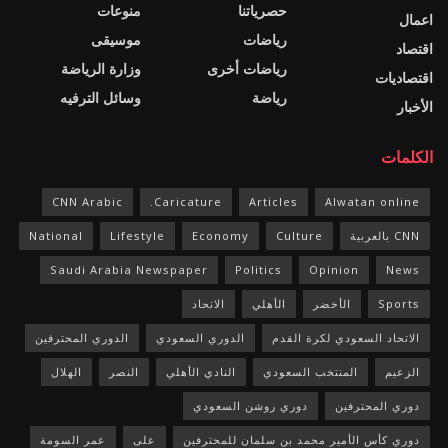
حصرياتنا
منوعات
اعمال
رياضات
موسيقى
اقتصاد
رياضات أخرى
وزارة الرياضة
اقتصاديات
رياضة
وسائل الترفيه
الأخبار
الكلمات
CNN Arabic
Caricature.
Articles
Alwatan online
CNN بالعربية
Culture
Economy
Lifestyle
National
Saudi Arabia Newspaper
Politics
Opinion
News
Sports
الأخضر
الأهلي
الاتحاد
الاتحاد السعودي لكرة القدم
الدوري السعودي
الدوري المحترفين
الزعيم
المنتخب السعودي
النادي الأهلي
النصر
الهلال
دوري المحترفين
دوري روشن السعودي
دوري كأس الأمير محمد بن سلمان للمحترفين
على
عمر السومة