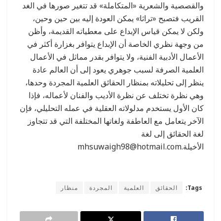
والقصصية والشعرية «المتكاملة» قد تتغير صورها في الغد
القريب فتصبح «تراثا» يمكن العودة إليه بين حين وحين،
ولكن لا يمكن قياس الإبداع على معطياته القديمة، وأظن
من وجهة نظري الخاصة أن الإبداع يتوافر بغزارة أكثر في
الأعمال الأدبية الفنية، ولا يتوافر بقدر مماثل في الأعمال
العلمية الصرفة لسبب جوهري يعود إلى أن العالم عادة
ينظر إلى تحليلاته بمنظار الحقائق العلمية المجردة وحدها،
وهي نظرة تختلف عن نظرة الأديب والفنان لأعماله، فإذا
كان الأول يستخدم مدلولاته العقلية في عمله التحليلي، فإن
الآخر يتعامل مع العاطفة ولغاتها المختلفة التي قد تتجاوز
لغة الحقائق إلى لغة
الأخيلة
.mhsuwaigh98@hotmail.com
Tags:
الحقائق
العلمية
المجردة
منظار