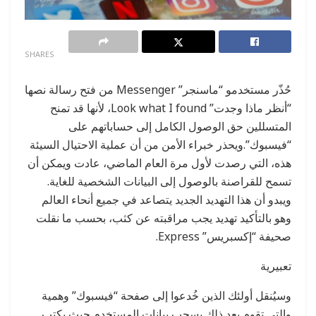
0
SHARES
حُذّر مستخدمو “ماسنجر” Messenger من فتح رسالة نصها
“أنظر ماذا وجدت” Look what I found، لأنها قد تمنح
المتسللين حق الوصول الكامل إلى حساباتهم على
“فيسبوك”.ويحذر خبراء الأمن من أن عملية الاحتيال السيئة
هذه، التي رصدت لأول مرة العام الماضي، عادت ويمكن أن
تسمح للقراصنة بالوصول إلى البيانات الشخصية للغاية.
ويبدو أن هذا التهديد الجديد يتصاعد في جميع أنحاء العالم
وهو بالتأكيد تهديد يجب مراقبته عن كثب، بحسب ما نقلت
صحيفة “إكسبريس” Express.
تعبيرية
وسيُنقل أولئك الذين خُدعوا إلى صفحة “فيسبوك” وهمية
والتي تقوم بعد ذلك بسحب بيانات المستخدم حيث يكتب