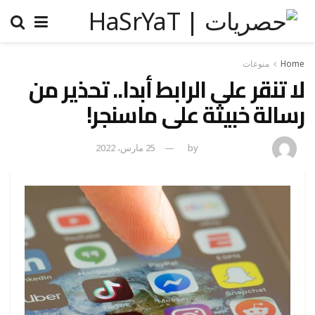
Home
منوعات
لا تنقر على الرابط أبدا.. تحذير من
رسالة خبيثة على ماسنجر!
amona osman
by
25 مارس، 2022