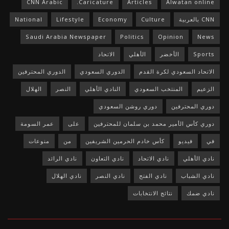
CNN Arabic
Caricature.
Articles
Alwatan online
CNN بالعربية
Culture
Economy
Lifestyle
National
Saudi Arabia Newspaper
Politics
Opinion
News
Sports
الأخضر
الأهلي
الاتحاد
الاتحاد السعودي لكرة القدم
الدوري السعودي
الدوري المحترفين
الزعيم
المنتخب السعودي
النادي الأهلي
النصر
الهلال
دوري المحترفين
دوري روشن السعودي
دوري كأس الأمير محمد بن سلمان للمحترفين
على
عمر السومة
في
فيديو
كأس خادم الحرمين الشريفين
من
منوعات
نادي الأهلي
نادي الاتحاد
نادي التعاون
نادي الرائد
نادي الشباب
نادي الفتح
نادي النصر
نادي الهلال
نادي ضمك
نتائج الانتخابات