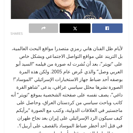
0
SHARES
لأيام ظل الفنان هاني رمزي متصدرا مواقع البحث العالمية،
بل التريند علي مواقع التواصل الاجتماعي وبشكل خاص
على “تويتر”، بعد أن نُشرت له صورة من فيلمه “السيد أبو
العربي وصل” والذي عُرض عام 2005. ولكن هذه المرة
بوصفه أحد ضباط جهاز الاستخبارات الإسرائيلي “الموساد”!
الصورة نشرها محلل سياسي عراقي، يدعى “شاهو القرة
داغي”، يصف نفسه على صفحته الشخصية بموقع “تويتر” أنه
كاتب وباحث سياسي من كردستان العراق، وحاصل على
ماجستير في العلاقات الدولية، وكتب مع الصورة “برأيكم
كيف سيكون الرد الإسرائيلي على إيران بعد نجاح طهران
في قتل أحد أخطر ضباط الموساد بالقصف على أربيل؟..