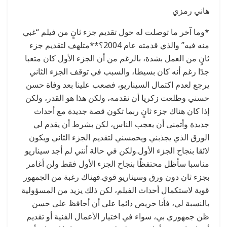
هاني رمزي
*وما آخر ما توصلت له حول تقديم جزء ثانٍ من فيلم “غبي
منه فيه” والذي قدمته عام 2004؟**متلهف لتقديم جزء
ثانٍ من العمل بشدة، بالرغم من أن الجزء الأول كان متعبا
جدًا رغم أنه كان بسيطا، والسبب في توقف الجزء الثاني
يرجع لعدم اكتمال السيناريو، فصعب علينا بعد وفاة حسن
حسني وطلعت زكريا أن نقدمه، ولكن هذا هو القدر، ولكن
إذا كان هناك جزء ثانٍ ربما تكون قصة جديدة مع أحداث
جديدة وأتمنى أن يعجب الناس، لكن بشرط أن يقدم لي
الورق الذي يجذبني ويحمسني لتقديم الجزء الثاني ويكون
لائقا بنجاح الجزء الأول.ولكن في حالة أنني لم أجد سيناريو
مناسبا سأظل محتفظًا بنجاح الجزء الأول فقط ولن أغامر
بجزء ثان دون ورق وسيناريو قوي.فهناك رغبة من الجمهور
قوية لاستكمال أحداث الفيلم، لكن ذلك يزيد من المسؤولية
بالنسبة لي، فأنا حريص دائما على أن أحافظ على حسن
ظن جمهوري بي، سواء في اختيار الأعمال الفنية أو تقديم