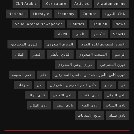
CNN Arabic
Caricature.
Articles
Alwatan online
CNN بالعربية
Culture
Economy
Lifestyle
National
Saudi Arabia Newspaper
Politics
Opinion
News
Sports
الأخضر
الأهلي
الاتحاد
الاتحاد السعودي لكرة القدم
الدوري السعودي
الدوري المحترفين
الزعيم
المنتخب السعودي
النادي الأهلي
النصر
الهلال
دوري المحترفين
دوري روشن السعودي
دوري كأس الأمير محمد بن سلمان للمحترفين
على
عمر السومة
في
فيديو
كأس خادم الحرمين الشريفين
من
منوعات
نادي الأهلي
نادي الاتحاد
نادي التعاون
نادي الرائد
نادي الشباب
نادي الفتح
نادي النصر
نادي الهلال
نادي ضمك
نتائج الانتخابات