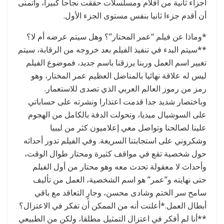
أجزاء ثانية من أفلام ومسلسلات حققت نجاحا كبيرا، وأتمنى
أن أقدم جزءا ثانيا بنفس مستوى الجزء الأول.
*وماذا عن فيلم “عمر المحتار”؟ وهل سيتم عرضه أم لا؟
**سيتم البدء في تنفيذ الفيلم بعد خروجه من الرقابة، سيتم
تغيير اسم العمل وربنا يرزقنا باسم جديد، فموضوع الفيلم
ليس له علاقة نهائيا بالمناضل العظيم عمر المختار، وهو
رمز من رموز العالم العربي الذي تصدى للاستعمار.
وباختصار شديد جدا قدمت اعتذارا ونشرته على حساباتي
على السوشيال ميديا، وتحولت الدفة بالكامل من الهجوم
علينا لصالحنا وتواصل معي إعلاميون كثر من ليبيا
وشكروني على استجابتنا السريعة. وفي الفيلم تدور أحداثه
حول شخصية تقع في مواقف كثيرة ومحتار طوال الوقت،
وأحداث لا معقولة تحدث معه وهو محتار من أول الفيلم
حتى نهايته و”عمر” هو اسم الشخصية، العمل من تأليف
سامح سر الختم وشادى محسن، وجارٍ التعاقد مع باقي
أبطال العمل.*أعلنت أنه من الممكن أن تفكر في الاعتزال؟
**أنا لم أفكر في اعتزال التمثيل مطلقا، ولكن من الطبيعي