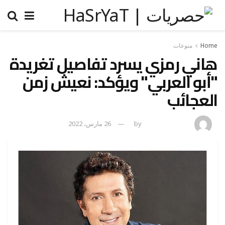
Home
منوعات
هاني رمزي يسرد تفاصيل تغريدة
"أبو العربي" ويؤكد: نعيش زمن
العجائب
amona osman
by
26 مارس، 2022