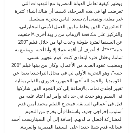
ويظهر كيفية تعامل الدولة المصرية مع التهديدات التي
تعرضت لها في هذه المرحلة، لاسيما أن هناك أشياء كثيرة
غير معلنة. ونتمنى أن تسعد الناس بتجربة مسلسل
“العائدون”، الذين يخلط ما بين العمل الأمني المخابراتي،
والتركيز على مكافحة الإرهاب من زاوية أخرى.*اختفيت
عن السينما لفترة طويلة وعدت لها من خلال فيلم “200
جنيه”؟**أنا لا أعرف أن أقدم عملا إلا وأنا أحبه، ومقتنع به
تماما، وخلال فترة ابتعادي كنت أقوم بتجهيز نفسي،
ومضيت عقود العديد من الأعمال، وكان من بينها فيلم “200
جنيه”، وهو التجربة الأولي لي في مجال التراجيديا بعيدا عن
الكوميديا. والحمد لله أحبها الجمهور، فدوري بالفيلم بمثابة
تغيير لجلدي تماما، بالإضافة إلى كم النجوم الذين شاركوا
فى الفيلم وهو حدث في حد ذاته وأمر لم أعتاد عليه من
قبل فى أعمالي السابقة. فمخرج الفيلم محمد أمين قدم
أسلوب إخراجي جديد، واستطاع أن يخرج من النجوم
المشاركة أفضل ما لديهم، إضافة إلى أن السيناريست أحمد
عبدالله قدم شيئا جديدا على السينما المصرية والعربية.