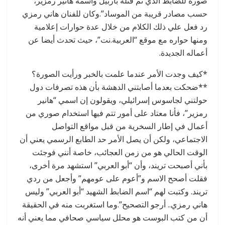
صورة للضابط الذي تم قتله بأربيل واسمه هانير رمزير،
حسب مصادر قريبة من الموساد”.وكان للفنان هاني رمزي
رد فعل علي ذلك الكلام من خلال عدة حوارات إعلامية
ومنها حواره مع موقع “العربية.نت”، حيث تحدث أيضا عن
أعماله الجديدة.
*كيف وجدت الأمر عندما علمت بالخبر ورأيت الصورة؟
**ضحكت بعدما أصابتني الدهشة بأن هذه تصرفات دول
حولتني لجاسوس إسرائيلي، ويقولون إن اسمي “هانير
رمزير”، فأنا معتاد على أمور تتم فيها استخدام صوري من
أعمال في إطار السخرية من قبل مواقع التواصل
الاجتماعي، ولكن أن يصل الأمر حد الطابع الرسمي يعني أن
الوقت الحالي هو من زمن العجائب، خاصة أنني فوجئت
بأني أصبحت تريند، وأن “أبو العربي” استشهد مرة أخرى،
فقلت أصحح الاسم و”أعوم على عومهم” وأجعل من ردي
تريند. وكتبت لهم “اسم الضابط الشهيد “أبو العربي” وليس
هاني رمزي.. أرجو التصحيح”.وما استغربت منه في الحقيقة
أن من كتب البوست هو محلل سياسي صحافي مما يعني أنه