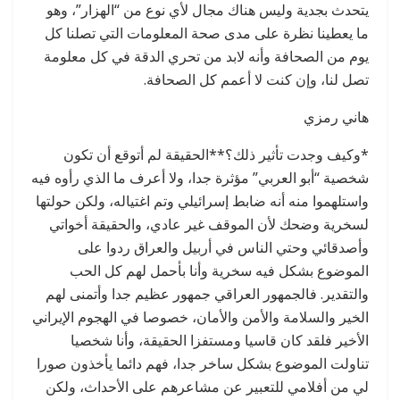
يتحدث بجدية وليس هناك مجال لأي نوع من “الهزار”، وهو
ما يعطينا نظرة على مدى صحة المعلومات التي تصلنا كل
يوم من الصحافة وأنه لابد من تحري الدقة في كل معلومة
تصل لنا، وإن كنت لا أعمم كل الصحافة.
هاني رمزي
*وكيف وجدت تأثير ذلك؟**الحقيقة لم أتوقع أن تكون
شخصية “أبو العربي” مؤثرة جدا، ولا أعرف ما الذي رأوه فيه
واستلهموا منه أنه ضابط إسرائيلي وتم اغتياله، ولكن حولتها
لسخرية وضحك لأن الموقف غير عادي، والحقيقة أخواتي
وأصدقائي وحتي الناس في أربيل والعراق ردوا على
الموضوع بشكل فيه سخرية وأنا بأحمل لهم كل الحب
والتقدير. فالجمهور العراقي جمهور عظيم جدا وأتمنى لهم
الخير والسلامة والأمن والأمان، خصوصا في الهجوم الإيراني
الأخير فلقد كان قاسيا ومستفزا الحقيقة، وأنا شخصيا
تناولت الموضوع بشكل ساخر جدا، فهم دائما يأخذون صورا
لي من أفلامي للتعبير عن مشاعرهم على الأحداث، ولكن