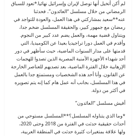
لم أكن أتخيل أنها توصل لإيران وإسرائيل نهائيا.*تعود للسباق
الرمضاني من خلال مسلسل “العائدون”.. فحدثنا
عنه**سعيد بمشاركتي في هذا العمل، والعودة للتواجد في
رمضان مع جمهور كبير، والحقيقة المسلسل ضخم جدا،
ويتناول قضية مهمة، والعمل يضم عدد كبير من النجوم.
وأقدم في العمل دورا تراجيديا بعيدا عن الكوميديا، التي
قدمتها على مدار السنوات الماضية، حيث سأظهر في دور
أحد شهداء الأجهزة الأمنية المصرية الذين تصدوا للهجمات
الإرهابية خلال الفترة الماضية، بعد تصديهم للعناصر الخارجة
عن القانون. وأنا أحد هذه الشخصيات ومستمتع جدا بالعمل
في هذا المسلسل، بجانب أنه عمل هام كما إنه يتم تصويره
في أكثر من دولة.
أفيش مسلسل “العائدون”
*وما الذي يتناوله المسلسل؟**المسلسل مستوحي من
أحداث حقيقية حدثت في الفترة من 2018 وحتى 2020،
ولها علاقة بمتغيرات كثيرة حدثت في المنطقة العربية،