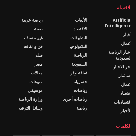
الاقسام
Artificial
الألعاب
رياضة عربية
Intelligence
الاقتصاد
صحة
أخبار
التطبيقات
غير مصنف
أعمال
التكنولوجيا
فن و ثقافة
اخبار الرياضة
الرياضة
فيلم
السعودية
السعودية
مصر
اخر الاخبار
ثقافة وفن
مقالات
استثمار
حصرياتنا
منوعات
اعمال
رياضات
موسيقى
اقتصاد
رياضات أخرى
وزارة الرياضة
اقتصاديات
رياضة
وسائل الترفيه
الأخبار
الكلمات