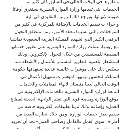
وتطورها في الوقت الحالي.في السابق كان كثير من
الخدمات التي تقدمها وزارة الموارد البشرية يستغرق أوقاتا
طويلة لإنهائها، ويرجع ذلك للروتين التقليدي في آلية
وإجراءات تقديم الخدمات بالإضافة للمركزية في كثير من
الموافقات والتي بسببها تتعقد الأمور، ومن منطلق التحول
الرقمي الكبير الذي تشهده المملكة العربية السعودية تماشيا
مع رؤيتها، عملت وزارة الموارد البشرية على تطوير خدماتها
المقدمة للمستفيدين من خلال التحول الإلكتروني، وذلك
استشعارا بأهمية التطوير المستمر للأعمال والأنشطة مما
ينعكس ذلك على مؤشرات عالمية عديدة تستهدفها حكومة
المملكة لتحسين ترتيبها كمؤشرات تسهيل الأعمال.في
الوقت الحالي لدينا منصتان لإنهاء المعاملات والخدمات
التابعة لوزارة الموارد البشرية «الخدمات الإلكترونية في
موقع الوزارة ومنصة قوى التي تعتبر الواجهة الحديثة لقطاع
العمل» وإضافة لذلك لدينا تطبيقات إلكترونية خاصة في
تقديم بعض خدمات الوزارة، ومن خلال تجارب العديد من
أطراف سوق العمل «العامل وصاحب العمل» نجد أن تجربة
المستخدم في منصة قوى الإلكترونية تعتبر أكثر مرونة في