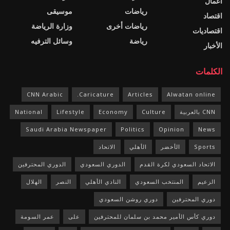
اعمال
رياضات
موسيقى
اقتصاد
رياضات أخرى
وزارة الرياضة
اقتصاديات
رياضة
وسائل الترفيه
الأخبار
الكلمات
CNN Arabic
Caricature.
Articles
Alwatan online
CNN بالعربية
Culture
Economy
Lifestyle
National
Saudi Arabia Newspaper
Politics
Opinion
News
Sports
الأخضر
الأهلي
الاتحاد
الاتحاد السعودي لكرة القدم
الدوري السعودي
الدوري المحترفين
الزعيم
المنتخب السعودي
النادي الأهلي
النصر
الهلال
دوري المحترفين
دوري روشن السعودي
دوري كأس الأمير محمد بن سلمان للمحترفين
على
عمر السومة