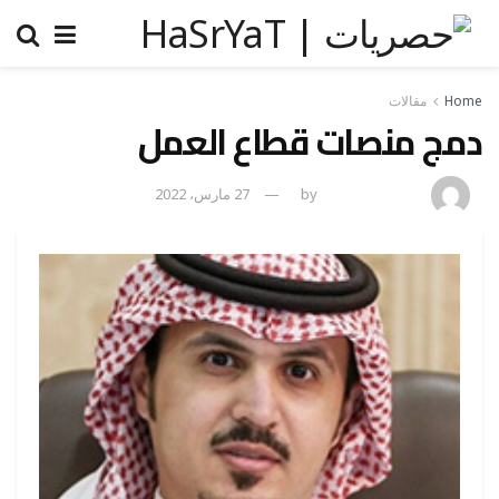
Home
مقالات
دمج منصات قطاع العمل
naif mashhor
by
27 مارس، 2022