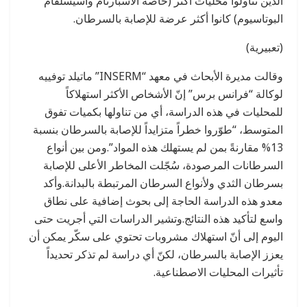
الذين تناولوا محليات أكثر (خاصة الأسبارتام وأسيسلفام
البوتاسيوم) كانوا أكثر عرضة للإصابة بالسرطان.
(تعبيرية)
وقالت مديرة الأبحاث في معهد “INSERM” ماتيلد توفييه
لوكالة “فرانس برس” إنّ الأشخاص الأكثر استهلاكاً
للمحليات في هذه الدراسة، أي من تناولها بكميات تفوق
المتوسط، “طوّروا خطراً متزايداً للإصابة بالسرطان بنسبة
13% مقارنةً بمن لم يستهلك هذه المواد”.ومن بين أنواع
السرطانات المرصودة، سُجّلت المخاطر الأعلى للإصابة
بسرطان الثدي ولأنواع السرطان المرتبطة بالبدانة.وأكد
معدو هذه الدراسة الحاجة إلى بحوث إضافية على نطاق
واسع لتأكيد هذه النتائج.وتشير الدراسات التي أجريت حتى
اليوم إلى أنّ استهلاك مشروبات تحتوي على سكّر يمكن أن
يعزز الإصابة بالسرطان، لكنّ أي دراسة لم تذكر تحديداً
تأثيرات المحليات الاصطناعية.