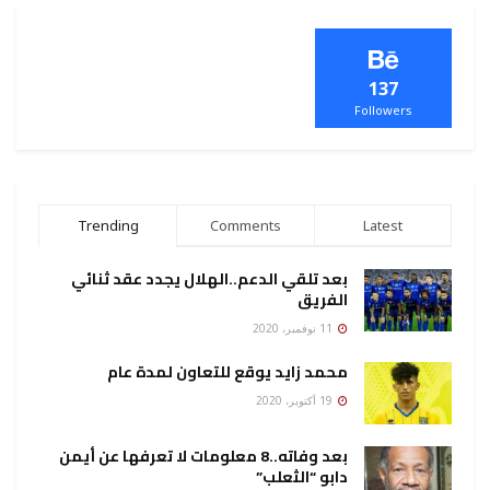
137
Followers
Trending
Comments
Latest
بعد تلقي الدعم..الهلال يجدد عقد ثنائي
الفريق
11 نوفمبر، 2020
محمد زايد يوقع للتعاون لمدة عام
19 أكتوبر، 2020
بعد وفاته..8 معلومات لا تعرفها عن أيمن
دابو “الثعلب”