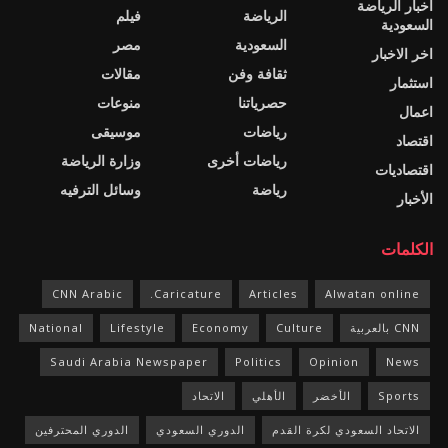
اخبار الرياضة
الرياضة
فيلم
السعودية
السعودية
مصر
اخر الاخبار
ثقافة وفن
مقالات
استثمار
حصرياتنا
منوعات
اعمال
رياضات
موسيقى
اقتصاد
رياضات أخرى
وزارة الرياضة
اقتصاديات
رياضة
وسائل الترفيه
الأخبار
الكلمات
CNN Arabic
Caricature.
Articles
Alwatan online
CNN بالعربية
Culture
Economy
Lifestyle
National
Saudi Arabia Newspaper
Politics
Opinion
News
Sports
الأخضر
الأهلي
الاتحاد
الاتحاد السعودي لكرة القدم
الدوري السعودي
الدوري المحترفين