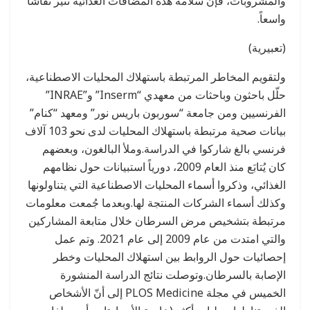
والمشروبات، فإن سلامة هذه المضافات الغذائية تثير نقاشاً
واسعاً.
(تعبيرية)
ولتقويم المخاطر المرتبطة باستهلاك المحليات الاصطناعية،
حلّل باحثون وباحثات من معهدي “Inserm” و”INRAE”
الفرنسيين ومن جامعة “سوربون باريس نور” ومعهد “كنام”
بيانات صحية مرتبطة باستهلاك المحليات لدى نحو 103 آلاف
فرنسي بالغ شاركوا في الدراسة.وملأ البالغون، وبعضهم
كان يُتابَع منذ العام 2009، دورياً استبيانات حول نظامهم
الغذائي، وذكروا أسماء المحليات الاصطناعية التي يتناولونها
وكذلك أسماء الشركات المنتجة لها.وبعدما جُمعت معلومات
مرتبطة بتشخيص مرض السرطان خلال متابعة المشاركين
والتي امتدت من عام 2009 إلى عام 2021. وتم عمل
إحصائيات حول الروابط بين استهلاك المحليات وخطر
الإصابة بالسرطان.وتوصلت نتائج الدراسة المنشورة
الخميس في مجلة PLOS Medicine إلى أنّ الأشخاص