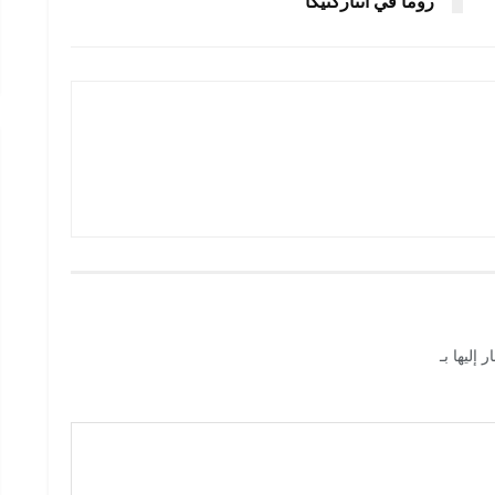
روما في أنتاركتيكا
 إليها بـ
*