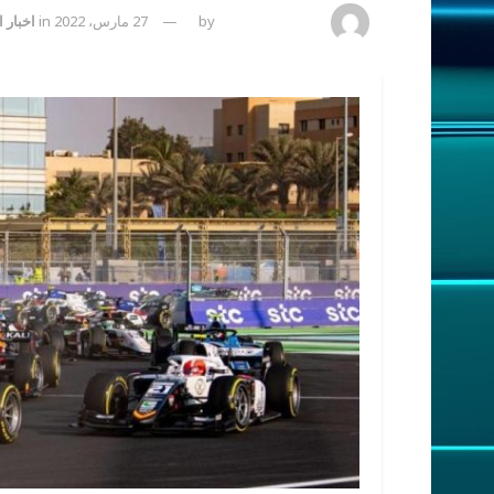
amona osman
by
27 مارس، 2022
in
اخبار 