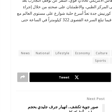
هاس الأمريكي لحادثٍ قوي، أسفر عن توقفِ التجارب بعد
إلى المركز الطبي، والاطمئنان على صحتهِ من خلال إجراءِ
بة كورنيش جدة تعدُّ أسرع حلبة شوارع على مستوى العالم مع
متوسط سرعة يصل إلى 252 كيلومتراً في الساعة، فيما تبلغ السرعة القصوى 322 كيلومتراً في الساعة حتى
News
National
Lifestyle
Economy
Culture
Sports
Tweet
Next Post
صور جوية تكشف.. انهيار جرف جليدي بحجم