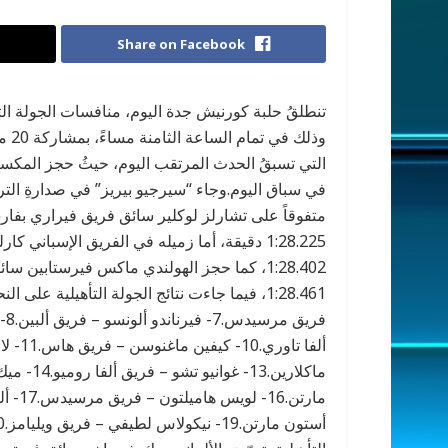
Share on Facebook
التي تسبقُ الحدث المرتقب اليوم، حيثُ حجز المكسي
1:28.225 دقيقة، أما زميله في الفريق الإسباني
1:28.402، كما حجز الهولندي ماكس فيرستابين س