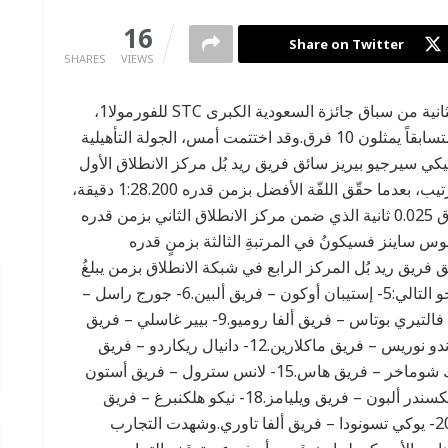
0
16
Share on Twitter
SHARES
VIEWS
تنطلقُ حلبة كورنيش جدة اليوم، منافسات الجولة الثانية من سباق جائزة السعودية الكبرى STC للفورمولا1،
وذلك في تمام الساعة الثامنة مساءً، بمشاركة 20 متسابقاً يمثلون 10 فرق.وقد اختتمت أمس، الجولة التأهيلية
كي سيرجيو بيريز سائق فريق ريد بُل مركز الانطلاق الأول
في سباق اليوم.وجاء “سيرجيو بيريز” في صدارةِ الترتيب، بعدما حقّق اللفّة الأفضل بزمن قدره 1:28.200 دقيقة،
متفوقاً على تشارلز لوكلير سائق فريق فيراري بفارق 0.025 ثانية الذي ضمن مركز الانطلاق الثاني بزمن قدره
 كارلوس ساينز فسيكونُ في المرتبةِ الثالثة بزمنٍ قدره
ائق فريق ريد بُل المركز الرابع في شبكة الانطلاق بزمن يبلغُ
1:28.461، فيما جاءت نتائج الجولة التأهيلية على النحو التالي:5- إستيبان أوكون – فريق ألبين.6- جورج راسل –
فريق مرسيدس.7- فيرناندو ألونسو – فريق ألبين.8- فالتيري بوتاس – فريق ألفا روميو.9- بيير غاسلي – فريق
ألفا تاوري.10- كيفين ماغنوسن – فريق هاس.11- لاندو نوريس – فريق ماكلارين.12- دانيال ريكاردو – فريق
ماكلارين.13- غوانيو تشو – فريق ألفا روميو.14- ميك شوماخر – فريق هاس.15- لانس سترول – فريق أستون
مارتن.16- لويس هاميلتون – فريق مرسيدس.17- ألكسندر ألبون – فريق ويليامز.18- نيكو هلكنبرغ – فريق
أستون مارتن.19- نيكولاس لطيفي – فريق ويليامز.20- يوكي تسونودا – فريق ألفا تاوري.وشهدت التجارب