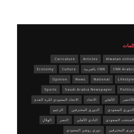
كلمات
Caricature.
Articles
Alwatan onlin
CNN Arabi
CNN بالعربية
Culture
Economy
Opinion
News
National
Lifestyl
Sports
Saudi Arabia Newspaper
Politic
لأخضر
الأهلي
الاتحاد
الاتحاد السعودي لكرة القدم
لدوري السعودي
الدوري المحترفين
الزعيم
لمنتخب السعودي
النادي الأهلي
النصر
الهلال
وري المحترفين
دوري روشن السعودي