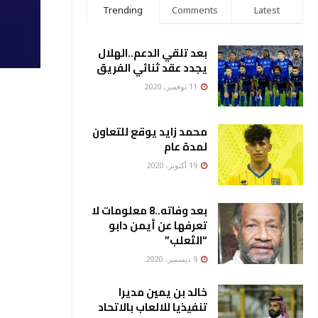
Trending
Comments
Latest
بعد تلقي الدعم..الهلال
يجدد عقد ثنائي الفريق
11 نوفمبر، 2020
محمد زايد يوقع للتعاون
لمدة عام
19 أكتوبر، 2020
بعد وفاته..8 معلومات لا
تعرفها عن أيمن دابو
“الثعلب”
9 ديسمبر، 2020
خالد بن يمين مديرا
تنفيذيا للالعاب بالاتحاد