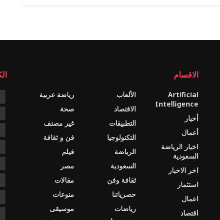
الاقسام
ال
Artificial
الألعاب
رياضة عربية
e
Intelligence
الاقتصاد
صحة
c
أخبار
التطبيقات
غير مصنف
e
أعمال
التكنولوجيا
فن و ثقافة
اخبار الرياضة
s
الرياضة
فيلم
السعودية
ا
السعودية
مصر
اخر الاخبار
ثقافة وفن
مقالات
ا
استثمار
حصرياتنا
منوعات
ا
اعمال
رياضات
موسيقى
اقتصاد
د