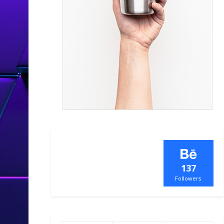
137
Followers