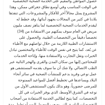
حصول المواطن والمقيم على الخدمة الصحية التخصصية
في الوقت المناسب وفي أوسع نطاق جغرافي ممكن، وهذا
المشروع يمثل مجالاً آخر للأفكار والمشروعات، التي تنفذها
بلادنا في كثير من المجالات بجهود أبنائها، وقد خطط له
ليقدم الخدمات الصحية التخصصية لما يناهز نصف مليون
مريض في العام سوف يمكنهم من الاستفادة من (34)
تخصصاً دقيقاً من التخصصات الطبية، والحصول على
الاستشارات الطبية اللازمة من خلال تواصلهم مع الأطباء
عن بُعد، كما يتيح في نفس الوقت للأطباء والمختصين تبادل
الخبرات ونقل التجارب والاستفادة منها، وإتاحة الخدمات
للمحتاجين إليها من سكان المدن والقرى والهجر النائية عبر
الطب الاتصالي. ولا شك أن ما سوف يقدمه المستشفى هو
عمل نوعي وفريد بدعم للمنشآت الصحية في سائر أنحاء
البلاد ويساعدها في تخطيط أفضل للمواعيد الممنوحة
للمرضى حضورياً، وهو بذلك يكون المستشفى الأول من
نوعه في الشرق الأوسط، الذي يوفر الخبرات في كل
التخصصات، كما يتيح لطالبي الخدمة الاستفادة من أصحاب
التخصصات النادرة، التي يصعب الوصول إليهم أو تطول مدة