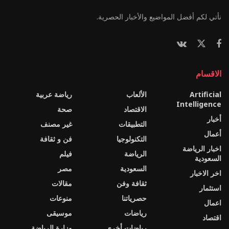
نأتي لكم أفضل المواضيع والأخبار الحصرية.
الاقسام
Artificial
الألعاب
رياضة عربية
Intelligence
الاقتصاد
صحة
أخبار
التطبيقات
غير مصنف
أعمال
التكنولوجيا
فن و ثقافة
اخبار الرياضة
الرياضة
فيلم
السعودية
السعودية
مصر
اخر الاخبار
ثقافة وفن
مقالات
استثمار
حصرياتنا
منوعات
اعمال
رياضات
موسيقى
اقتصاد
رياضات أخرى
وزارة الرياضة