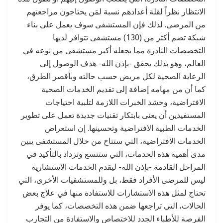
الانتظار نظراً لقلة أعدادهم نسبة لمَن يحتاجون مراجعتهم
من المرضى. لذلك فإن المستشفى سوف يعمل على بناء
شبكة تضم أكثر من (130) مستشفى تتوافر لديها
التخصصات النادرة مما يجعله أكبر مستشفى من نوعه في
العالم، وهو بذلك يحقق -بإذن الله- هدف الوصول إلى
الرعاية الصحية لكل مريض حسب حالته وبأقصر الطرق،
كما أن من مهامه إضافة إلى تقديم الخدمات الصحية
الافتراضية، وحشد الخبرات اللازمة لتلبية احتياجات
المستفيدين أن يعنى بابتكار تقنيات جديدة تعمل على تطوير
الخدمات الطبية الافتراضية وتحسينها. إن استعراض
الخدمات الافتراضية، التي ستتاح من خلال المستشفى يبين
مدى أهمية هذه الخدمات، التي ستتسع وتزداد بالتأكيد في
المراحل القادمة -بإذن الله- ليقدم الخدمات الاستشارية
ليس للمرضى الأفراد فقط، بل وللمستشفيات الأخرى، التي
تحتاج لمثل هذه الاستشارات للاستفادة منها في علاج بعض
الحالات، التي تراجعها ضمن هذه التخصصات، كما يوفر
الفرصة للأطباء الجدد للاختصاص والاستفادة من التجارب