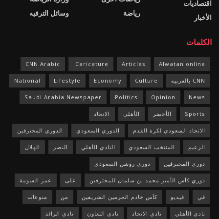
اقتصاديات
رياضة
وسائل الترفيه
الأخبار
الكلمات
CNN Arabic
Caricature.
Articles
Alwatan online
CNN بالعربية
Culture
Economy
Lifestyle
National
Saudi Arabia Newspaper
Politics
Opinion
News
Sports
الأخضر
الأهلي
الاتحاد
الاتحاد السعودي لكرة القدم
الدوري السعودي
الدوري المحترفين
الزعيم
المنتخب السعودي
النادي الأهلي
النصر
الهلال
دوري المحترفين
دوري روشن السعودي
دوري كأس الأمير محمد بن سلمان للمحترفين
على
عمر السومة
في
فيديو
كأس خادم الحرمين الشريفين
من
منوعات
نادي الأهلي
نادي الاتحاد
نادي التعاون
نادي الرائد