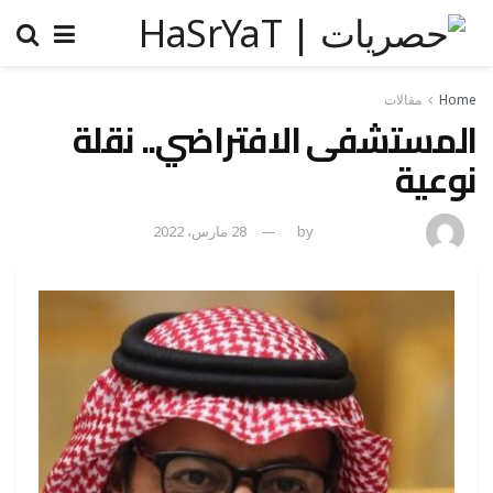
Home
مقالات
المستشفى الافتراضي.. نقلة
نوعية
naif mashhor
by
28 مارس، 2022