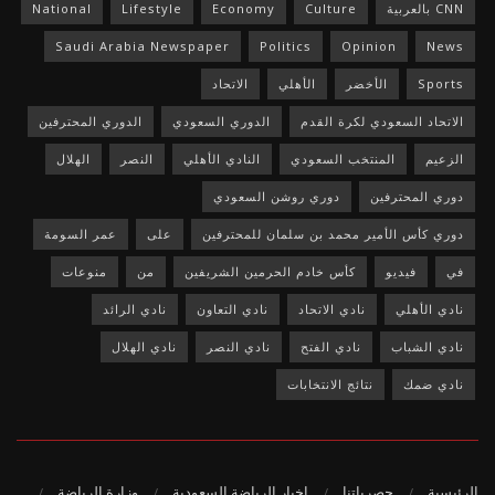
CNN بالعربية
Culture
Economy
Lifestyle
National
Saudi Arabia Newspaper
Politics
Opinion
News
Sports
الأخضر
الأهلي
الاتحاد
الاتحاد السعودي لكرة القدم
الدوري السعودي
الدوري المحترفين
الزعيم
المنتخب السعودي
النادي الأهلي
النصر
الهلال
دوري المحترفين
دوري روشن السعودي
دوري كأس الأمير محمد بن سلمان للمحترفين
على
عمر السومة
في
فيديو
كأس خادم الحرمين الشريفين
من
منوعات
نادي الأهلي
نادي الاتحاد
نادي التعاون
نادي الرائد
نادي الشباب
نادي الفتح
نادي النصر
نادي الهلال
نادي ضمك
نتائج الانتخابات
الرئيسية
حصرياتنا
اخبار الرياضة السعودية
وزارة الرياضة