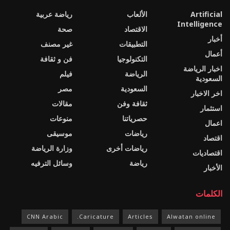
Artificial
الألعاب
رياضة عربية
Intelligence
الاقتصاد
صحة
أخبار
التطبيقات
غير مصنف
أعمال
التكنولوجيا
فن و ثقافة
اخبار الرياضة
الرياضة
فيلم
السعودية
السعودية
مصر
اخر الاخبار
ثقافة وفن
مقالات
استثمار
حصرياتنا
منوعات
اعمال
رياضات
موسيقى
اقتصاد
رياضات أخرى
وزارة الرياضة
اقتصاديات
رياضة
وسائل الترفيه
الأخبار
الكلمات
CNN Arabic
Caricature.
Articles
Alwatan online