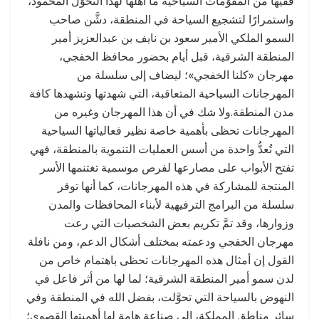
ففيها من المقوِّمات السياحية ما أهَّلها لهذا التحوُّل المحمود،
واستمرارًا لتشجيع السياحة في المنطقة، دشَّن صاحب
السمو الملكي الأمير سعود بن نايف بن عبدالعزيز أمير
المنطقة الشرقية، قبل أيام بحضور محافظ الخفجي،
مهرجان «كلنا الخفجي»؛ ليضاف إلى سلسلة من
المهرجانات السياحية المتعاقبة، التي شهدتها وتشهدها كافة
مدن المنطقة.ولا شك في أن هذا المهرجان وغيره من
المهرجانات تحظى بأهمية خاصة نظير فعالياتها السياحية
التي تُعدُّ واحدة من أسس العمليات التنموية بالمنطقة، فهي
تفتح الأبواب على مصارعها لفرص موسمية تغتنمها الأسر
المنتجة للمشاركة في هذه المهرجانات، كما أنها توفر
سلسلة من البرامج الترفيهية لأبناء المحافظات والمدن
وزوارها، وقد تمَّ تكريم بعض الشخصيات التي رعت
مهرجان الخفجي ودعمته بمختلف أشكال الدعم، ومن نافلة
القول إن أمثال هذه المهرجانات تحظى باهتمام خاص من
لدن سمو أمير المنطقة الشرقية؛ لما لها من أثر فاعل في
النهوض بالسياحة التي تحوَّلت، بفضل الله في المنطقة وفي
سائر مناطق المملكة، إلى صناعة هامة لها أهميتها القصوى؛