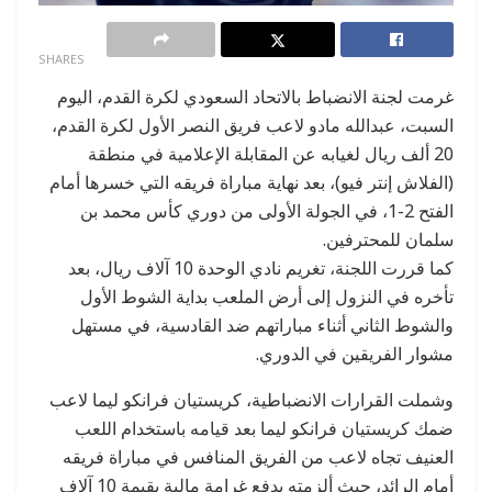
0
SHARES
غرمت لجنة الانضباط بالاتحاد السعودي لكرة القدم، اليوم
السبت، عبدالله مادو لاعب فريق النصر الأول لكرة القدم،
20 ألف ريال لغيابه عن المقابلة الإعلامية في منطقة
(الفلاش إنتر فيو)، بعد نهاية مباراة فريقه التي خسرها أمام
الفتح 2-1، في الجولة الأولى من دوري كأس محمد بن
سلمان للمحترفين.
كما قررت اللجنة، تغريم نادي الوحدة 10 آلاف ريال، بعد
تأخره في النزول إلى أرض الملعب بداية الشوط الأول
والشوط الثاني أثناء مباراتهم ضد القادسية، في مستهل
مشوار الفريقين في الدوري.
وشملت القرارات الانضباطية، كريستيان فرانكو ليما لاعب
ضمك كريستيان فرانكو ليما بعد قيامه باستخدام اللعب
العنيف تجاه لاعب من الفريق المنافس في مباراة فريقه
أمام الرائد، حيث ألزمته بدفع غرامة مالية بقيمة 10 آلاف