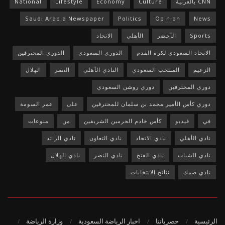
CNN بالعربية
Culture
Economy
Lifestyle
National
Saudi Arabia Newspaper
Politics
Opinion
News
Sports
الأخضر
الأهلي
الاتحاد
الاتحاد السعودي لكرة القدم
الدوري السعودي
الدوري المحترفين
الزعيم
المنتخب السعودي
النادي الأهلي
النصر
الهلال
دوري المحترفين
دوري روشن السعودي
دوري كأس الأمير محمد بن سلمان للمحترفين
على
عمر السومة
في
فيديو
كأس خادم الحرمين الشريفين
من
منوعات
نادي الأهلي
نادي الاتحاد
نادي التعاون
نادي الرائد
نادي الشباب
نادي الفتح
نادي النصر
نادي الهلال
نادي ضمك
نتائج الانتخابات
الرئيسية
حصرياتنا
اخبار الرياضة السعودية
وزارة الرياضة