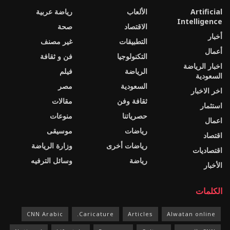
Artificial
الألعاب
رياضة عربية
Intelligence
الاقتصاد
صحة
أخبار
التطبيقات
غير مصنف
أعمال
التكنولوجيا
فن و ثقافة
اخبار الرياضة
الرياضة
فيلم
السعودية
السعودية
مصر
اخر الاخبار
ثقافة وفن
مقالات
استثمار
حصرياتنا
منوعات
اعمال
رياضات
موسيقى
اقتصاد
رياضات أخرى
وزارة الرياضة
اقتصاديات
رياضة
وسائل الترفيه
الأخبار
الكلمات
CNN Arabic
Caricature.
Articles
Alwatan online