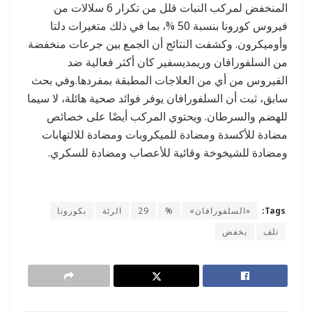
المنخفض لمركب النبات قلل من تكرار 6 سلالات من
فيروس كورونا بنسبة 50 %، بما في ذلك متغيرات دلتا
وأوميكرون. وكشفت النتائج أن الجمع بين جرعات منخفضة
من السلفورافان وريمديسفير كان أكثر فعالية ضد
الفيروس من أي من العلاجات المطبقة بمفردها.وفي بحث
سابق، ثبت أن السلفورافان يوفر فوائد صحية هائلة، لا سيما
للهضم والسرطان. ويحتوي المركب أيضًا على خصائص
مضادة للأكسدة ومضادة للميكروبات ومضادة للالتهابات
ومضادة للشيخوخة وقائية للأعصاب ومضادة للسكري.
Tags:
«السلفورافان»
%
29
الرئة
بكورونا
تلف
يخفض