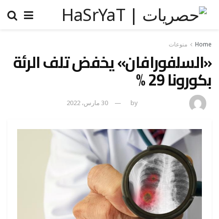
Home
منوعات
«السلفورافان» يخفض تلف الرئة
بكورونا 29 %
amona osman
by
30 مارس، 2022