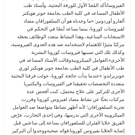
الفيروساتأكد المُعدّ الأول للورقة البحثية، وأستاذ طب
الأطفال المساعد في كلية الطب بجامعة جونز هوبكنز
ألفارو أوردونيز: «ما وجدناه هو أن السلفورافان مضاد
لفيروسات كورونا، بينما يساعد أيضًا في التحكم في
الاستجابات المناعية، وهذا النشاط متعدد الوظائف يجعله
مركبًا مثيرًا للاهتمام لاستخدامه ضد هذه العدوى الفيروسية،
وكذلك تلك التي تسببها فيروسات كورونا البشرية
الأخرى».العوامل الميكروبيةوقالت الأستاذ المساعد في
طب الأطفال في كلية الطب بجامعة جونز هوبكنز لوري
جونزبراندو: «عندما بدأت جائحة كورونا، حولت فرقنا البحثية
متعددة التخصصات تحقيقنا في الفيروسات والبكتيريا
الأخرى للتركيز على علاج محتمل، كنت أفحص عدة
مركبات بحثًا عن نشاط مضاد لفيروس كورونا وقررت
تجربة السلفورافان؛ لأنه أظهر نشاطا متواضعا ضد العوامل
الميكروبية الأخرى التي ندرسها، وفي إحدى التجارب، عرّض
الفريق خلايا الفئران للسلفورافان بساعة إلى ساعتين قبل
إصابة الخلايا بفيروس كورونا.فوائد صحيةووجدوا أن التركيز