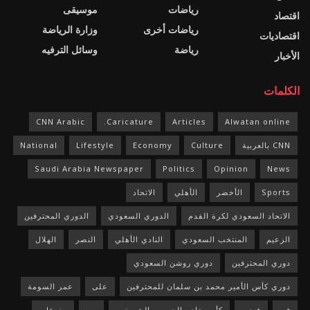
رياضات
موسيقى
اقتصاد
رياضات أخرى
وزارة الرياضة
اقتصاديات
رياضة
وسائل الترفيه
الأخبار
الكلمات
CNN Arabic
Caricature.
Articles
Alwatan online
CNN بالعربية
Culture
Economy
Lifestyle
National
Saudi Arabia Newspaper
Politics
Opinion
News
Sports
الأخضر
الأهلي
الاتحاد
الاتحاد السعودي لكرة القدم
الدوري السعودي
الدوري المحترفين
الزعيم
المنتخب السعودي
النادي الأهلي
النصر
الهلال
دوري المحترفين
دوري روشن السعودي
دوري كأس الأمير محمد بن سلمان للمحترفين
على
عمر السومة
في
فيديو
كأس خادم الحرمين الشريفين
من
منوعات