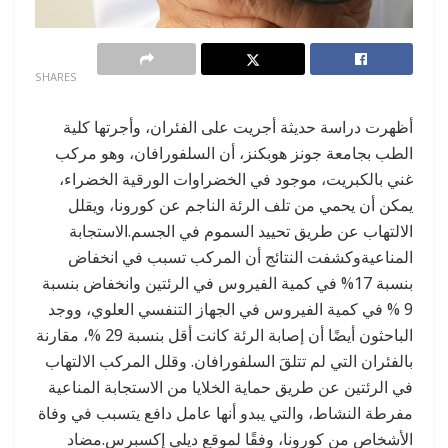
0
SHARES
أظهرت دراسة حديثة أجريت على الفئران، وأجرتها كلية
الطب بجامعة جونز هوبكنز، أن السلفورافان، وهو مركب
غني بالكبريت، موجود في الخضراوات الورقية الخضراء،
يمكن أن يحمي من تلف الرئة الناجم عن كورونا، ويقلل
الالتهاب عن طريق تحييد السموم في الجسم.الاستجابة
المناعيةوكشفت النتائج أن المركب تسبب في انخفاض
بنسبة 17% في كمية الفيروس في الرئتين وانخفاض بنسبة
9 % في كمية الفيروس في الجهاز التنفسي العلوي، ووجد
الباحثون أيضًا أن إصابة الرئة كانت أقل بنسبة 29 %، مقارنة
بالفئران التي لم تتلقَ السلفورافان. وقلل المركب الالتهاب
في الرئتين عن طريق حماية الخلايا من الاستجابة المناعية
مفرطة النشاط، والتي يبدو أنها عامل دافع يتسبب في وفاة
الأشخاص من كورونا، وفقًا لموقع ديلي إكسبرس.مضاد