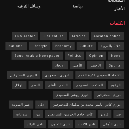
اقتصاديات
رياضة
وسائل الترفيه
الأخبار
الكلمات
CNN Arabic
Caricature.
Articles
Alwatan online
CNN بالعربية
Culture
Economy
Lifestyle
National
Saudi Arabia Newspaper
Politics
Opinion
News
Sports
الأخضر
الأهلي
الاتحاد
الاتحاد السعودي لكرة القدم
الدوري السعودي
الدوري المحترفين
الزعيم
المنتخب السعودي
النادي الأهلي
النصر
الهلال
دوري المحترفين
دوري روشن السعودي
دوري كأس الأمير محمد بن سلمان للمحترفين
على
عمر السومة
في
فيديو
كأس خادم الحرمين الشريفين
من
منوعات
نادي الأهلي
نادي الاتحاد
نادي التعاون
نادي الرائد