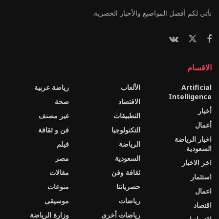
نأتي لكم أفضل المواضيع والأخبار الحصرية.
الاقسام
Artificial
الألعاب
رياضة عربية
Intelligence
الاقتصاد
صحة
أخبار
التطبيقات
غير مصنف
أعمال
التكنولوجيا
فن و ثقافة
اخبار الرياضة
الرياضة
فيلم
السعودية
السعودية
مصر
اخر الاخبار
ثقافة وفن
مقالات
استثمار
حصرياتنا
منوعات
اعمال
رياضات
موسيقى
اقتصاد
رياضات أخرى
وزارة الرياضة