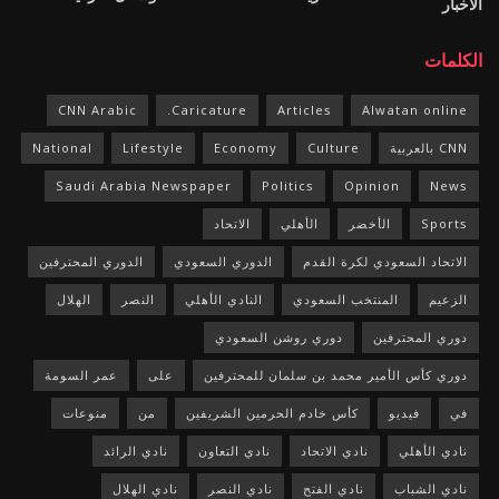
الأخبار
الكلمات
CNN Arabic
Caricature.
Articles
Alwatan online
CNN بالعربية
Culture
Economy
Lifestyle
National
Saudi Arabia Newspaper
Politics
Opinion
News
Sports
الأخضر
الأهلي
الاتحاد
الاتحاد السعودي لكرة القدم
الدوري السعودي
الدوري المحترفين
الزعيم
المنتخب السعودي
النادي الأهلي
النصر
الهلال
دوري المحترفين
دوري روشن السعودي
دوري كأس الأمير محمد بن سلمان للمحترفين
على
عمر السومة
في
فيديو
كأس خادم الحرمين الشريفين
من
منوعات
نادي الأهلي
نادي الاتحاد
نادي التعاون
نادي الرائد
نادي الشباب
نادي الفتح
نادي النصر
نادي الهلال