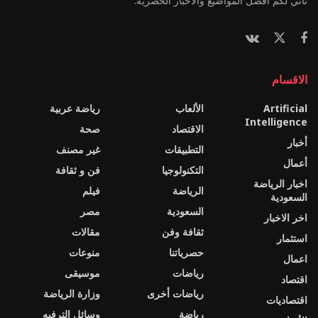
نأتي لكم أفضل المواضيع والأخبار الحصرية.
الاقسام
Artificial
الألعاب
رياضة عربية
Intelligence
الاقتصاد
صحة
أخبار
التطبيقات
غير مصنف
أعمال
التكنولوجيا
فن و ثقافة
اخبار الرياضة
الرياضة
فيلم
السعودية
السعودية
مصر
اخر الاخبار
ثقافة وفن
مقالات
استثمار
حصرياتنا
منوعات
اعمال
رياضات
موسيقى
اقتصاد
رياضات أخرى
وزارة الرياضة
اقتصاديات
رياضة
وسائل الترفيه