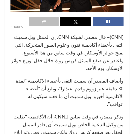
0
SHARES
(CNN)– قال مصدر، لشبكة CNN، إن الممثل ويل سميث
التقى بأعضاء أكاديمية فنون وعلوم الصور المتحركة، التي
تمنح جوائز الأوسكار، في وقت سابق من هذا الأسبوع،
واعتذر عن صفع الممثل كريس روك خلال حفل توزيع جوائز
الأوسكار، يوم الأحد.
وأضاف المصدر أن سميث التقى بأعضاء الأكاديمية “لمدة
30 دقيقة عبر زووم وقدم اعتذارا”، وتابع أن “أعضاء
الأكاديمية أخبروا ويل سميث أن ما فعله سيكون له
عواقب”.
وذكر مصدر، في وقت سابق لـCNN، أن الأكاديمية “طلبت
من وكيل الدعاية الخاص بويل سميث أن يغادر الممثل
الحفل بعد صفعه كريس روك ولكن سميث رفض وتم إبلاغ