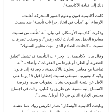
ذلك إلى قيادة الأكاديمية”.
كانت أكاديمية فنون وعلوم الصور المتحركة أعلنت،
الأربعاء، أنها “بدأت في اتخاذ إجراءات تأديبية” ضد سميث.
وذكرت أكاديمية الأوسكار، في بيان، أنه “طُلب من سميث
مغادرة الحفل بعد الحادث لكنه رفض”، و وصفت تصرفات
سميث بـ”الحادث الصادم الذي انتهك معايير السلوك”.
وقال بيان الأكاديمية إن الإجراءات التأديبية قد تشمل “تعليق
العضوية أو الطرد أو غيرها من العقوبات”، وأضاف: “أنه
تماشيا مع معايير السلوك بالأكاديمية، بالإضافة إلى قانون
ولاية كاليفورنيا، سيتلقى سميث إخطارا قبل 15 يوما على
الأقل عن نتيجة التصويت بشأن العقوبات ضده، وفرصة
الاستماع إليه مسبقا عن طريق رد كتابي، وذلك في اجتماع
مجلس الإدارة التالي في 18 أبريل/ نيسان”.
وتابعت أكاديمية الأوسكار:” نعتذر لكريس روك عما عشته
ونشكرك على صمودك في تلك اللحظة، ونعتذر أيضا