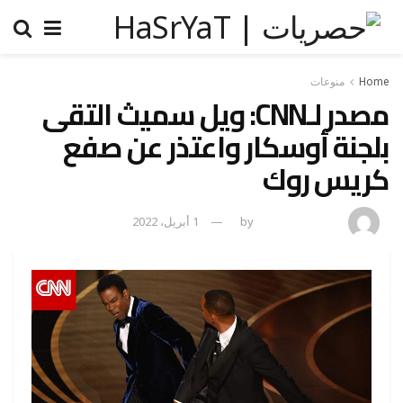
Home
منوعات
مصدر لـCNN: ويل سميث التقى
بلجنة أوسكار واعتذر عن صفع
كريس روك
amona osman
by
1 أبريل، 2022