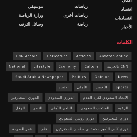
اعمال
رياضات
موسيقى
اقتصاد
رياضات أخرى
وزارة الرياضة
اقتصاديات
رياضة
وسائل الترفيه
الأخبار
الكلمات
CNN Arabic
Caricature.
Articles
Alwatan online
CNN بالعربية
Culture
Economy
Lifestyle
National
Saudi Arabia Newspaper
Politics
Opinion
News
Sports
الأخضر
الأهلي
الاتحاد
الاتحاد السعودي لكرة القدم
الدوري السعودي
الدوري المحترفين
الزعيم
المنتخب السعودي
النادي الأهلي
النصر
الهلال
دوري المحترفين
دوري روشن السعودي
دوري كأس الأمير محمد بن سلمان للمحترفين
على
عمر السومة