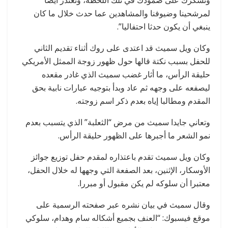
لمرشحينا وضيوفنا والمشاهدين عما حدث خلال ما كان
ينبغي أن يكون حدثا احتفاليا”.
وكان ويل سميث قد اعتدى على روك أثناء تقديم الثاني
للحفل بسبب نكتة قالها حول ظهور زوجة الممثل الأمريكي
حليقة الرأس، ما أثار غضب سميث الذي غادر مقعده
ليصفعه على وجهه ثم عاد وبدأ بتوجيه عبارات نابية بحق
المقدم ومطالبا إياه بعدم ذكر اسم زوجته.
وتعاني جايدا سميث من مرض “الثعلبة” الذي يتسبب بعدم
نمو الشعر ما أجبرها على الظهور حليقة الرأس.
وكان ويل سميث تقدم باعتذاره لمقدم حفل توزيع جوائز
الأوسكار، الإثنين، بعد الصفعة التي وجهها له خلال الحفل،
معتبرا أن سلوكه لم يكن مقبول أو مبررا.
وقال سميث في بيان نشره عبر صفحته الرسمية على
موقع فيسبوك: “العنف بجميع أشكاله سام وهدام، سلوكي