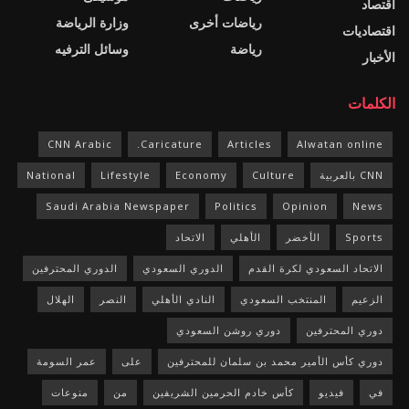
اقتصاد
رياضات أخرى
وزارة الرياضة
اقتصاديات
رياضة
وسائل الترفيه
الأخبار
الكلمات
CNN Arabic
Caricature.
Articles
Alwatan online
CNN بالعربية
Culture
Economy
Lifestyle
National
Saudi Arabia Newspaper
Politics
Opinion
News
Sports
الأخضر
الأهلي
الاتحاد
الاتحاد السعودي لكرة القدم
الدوري السعودي
الدوري المحترفين
الزعيم
المنتخب السعودي
النادي الأهلي
النصر
الهلال
دوري المحترفين
دوري روشن السعودي
دوري كأس الأمير محمد بن سلمان للمحترفين
على
عمر السومة
في
فيديو
كأس خادم الحرمين الشريفين
من
منوعات