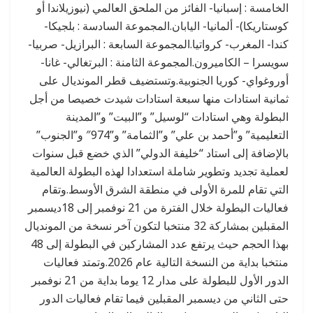
الخامسة : إسبانيا- الفائز من الملحق العالمي (نيوزيلاندا أو
كوستاريكا)- ألمانيا- اليابان.المجموعة السادسة : بلجيكا-
كندا- المغرب- كرواتيا.المجموعة السابعة : البرازيل- صربيا-
سويسرا – الكاميرون.المجموعة الثامنة : البرتغالي- غانا-
أوروغواي- كوريا الجنوبية.وتستضيف قطر المونديال على
ثمانية استادات منها سبعة استادات شيدت خصيصا من أجل
البطولة وهي استادات “لوسيل” و”البيت” و”المدينة
التعليمية” و”أحمد بن علي” و”الثمامة” و”974″ و”الجنوب”
بالإضافة إلى استاد “خليفة الدولي” الذي خضع قبل سنوات
لعملية تجديد وتطوير شاملة استعدادا لهذه البطولة العالمية
التي تقام للمرة الأولى في منطقة الشرق الأوسط.وتقام
فعاليات البطولة خلال الفترة من 21 نوفمبر إلى 18ديسمبر
المقبلين بمشاركة 32 منتخبا لتكون آخر نسخة من المونديال
بهذا الحجم حيث يرتفع عدد المشاركين في البطولة إلى 48
منتخبا بداية من النسخة التالية عام 2026.وتمتد فعاليات
الدور الأول للبطولة على مدار 12 يوما بداية من 21 نوفمبر
حتى الثاني من ديسمبر المقبلين فيما تقام فعاليات الدور