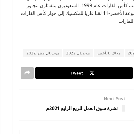
على حساب الأخضر 3/ 1، وتضم خزائن المكسيك لقب كأس القارات عام 1999.-السعوديون متفائلون بتجاوز
دور المجموعات-29 لقبا قاريا حصدتها منتخبات مجموعة الأخضر-11 لقبا قاريا للمكسيك إلى جوار كأس القارات
معاك يالأخضر
مونديال 2022
مونديال قطر 2022
Tweet
Next Post
نشرة سوق العمل للربع الرابع 2021م