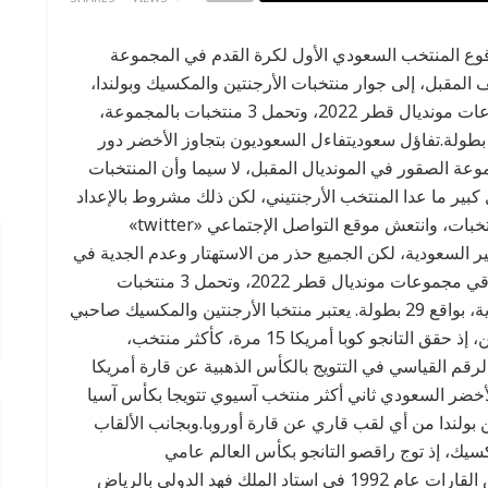
ع المنتخب السعودي الأول لكرة القدم في المجموعة
، الذي سينطلق الصيف المقبل، إلى جوار منتخبات الأرجنتين والمكسيك وبولندا،
رغم أن المجموعة تنفرد برقم مميز عن باقي مجموعات مونديال قطر 2022، وتحمل 3 منتخبات بالمجموعة،
قما قياسيا في التتويج بالبطولات القارية، بواقع 29 بطولة.تفاؤل سعوديتفاءل السعوديون بتجاوز الأخضر دور
 التعرف على مجموعة الصقور في المونديال المقبل، لا سيما وأن المنتخبات
بير ما عدا المنتخب الأرجنتيني، لكن ذلك مشروط بالإعداد
الجيد، واختيار الأسماء القادرة على مواجهة تلك المنتخبات، وانتعش موقع التواصل الإجتماعي «twitter»
هير السعودية، لكن الجميع حذر من الاستهتار وعدم الجدية في
الإعداد للمونديال.تميز التانجوتنفرد برقم مميز عن باقي مجموعات مونديال قطر 2022، وتحمل 3 منتخبات
بالمجموعة، رقما قياسيا في التتويج بالبطولات القارية، بواقع 29 بطولة. يعتبر منتخبا الأرجنتين والمكسيك صاحبي
الرقم القياسي بعدد البطولات القارية في الأمريكيتين، إذ حقق التانجو كوبا أمريكا 15 مرة، كأكثر منتخب،
قم القياسي في التتويج بالكأس الذهبية عن قارة أمريكا
الكاريبي، بواقع 11 لقبا.3 ألقابيعد الأخضر السعودي ثاني أكثر منتخب آسيوي تتويجا بكأس آسيا
زائن بولندا من أي لقب قاري عن قارة أوروبا.وبجانب الألقاب
نتين والمكسيك، إذ توج راقصو التانجو بكأس العالم عامي
1978و1986، بجانب ظفره بالنسخة الأولى من كأس القارات عام 1992 في استاد الملك فهد الدولي بالرياض