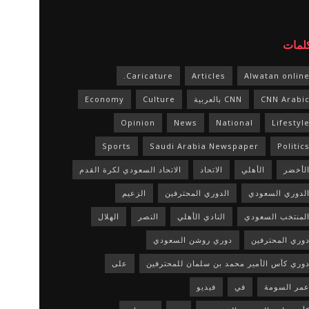
كلمات
Caricature.
Articles
Alwatan onlin
CNN Arabi
CNN بالعربية
Culture
Economy
Opinion
News
National
Lifestyl
Sports
Saudi Arabia Newspaper
Politic
لأخضر
الأهلي
الاتحاد
الاتحاد السعودي لكرة القدم
لدوري السعودي
الدوري المحترفين
الزعيم
لمنتخب السعودي
النادي الأهلي
النصر
الهلال
وري المحترفين
دوري روشن السعودي
وري كأس الأمير محمد بن سلمان للمحترفين
على
مر السومة
في
فيديو