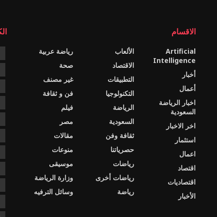
الاقسام
ال
Artificial
الألعاب
رياضة عربية
e
Intelligence
الاقتصاد
صحة
c
أخبار
التطبيقات
غير مصنف
e
أعمال
التكنولوجيا
فن و ثقافة
اخبار الرياضة
s
الرياضة
فيلم
السعودية
ا
السعودية
مصر
اخر الاخبار
ثقافة وفن
مقالات
ا
استثمار
حصرياتنا
منوعات
ا
اعمال
رياضات
موسيقى
اقتصاد
د
رياضات أخرى
وزارة الرياضة
اقتصاديات
د
رياضة
وسائل الترفيه
الأخبار
ع