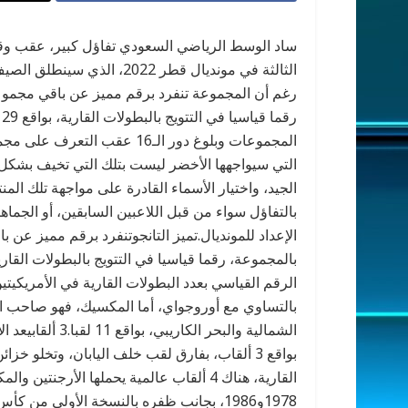
ساد الوسط الرياضي السعودي تفاؤل كبير، عقب وقو
الثالثة في مونديال قطر 2022
ر
المجموعات وبلوغ دور الـ16 عقب
التي سيواجهها الأخضر ليست بتلك التي تخيف بشكل ك
بالتفاؤل سواء من قبل اللاعبين السابقين، أو الجما
بالتساوي مع أوروجواي، أما المكسيك، فهو صاحب الر
الشمالية والبحر 
بواقع 3 ألقاب، بفارق لقب خلف اليابان، وتخلو خ
القارية، هناك 4 ألقاب عالمية يحملها الأرج