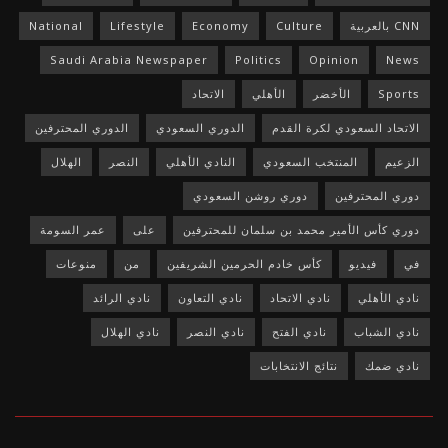
CNN بالعربية
Culture
Economy
Lifestyle
National
Saudi Arabia Newspaper
Politics
Opinion
News
Sports
الأخضر
الأهلي
الاتحاد
الاتحاد السعودي لكرة القدم
الدوري السعودي
الدوري المحترفين
الزعيم
المنتخب السعودي
النادي الأهلي
النصر
الهلال
دوري المحترفين
دوري روشن السعودي
دوري كأس الأمير محمد بن سلمان للمحترفين
على
عمر السومة
في
فيديو
كأس خادم الحرمين الشريفين
من
منوعات
نادي الأهلي
نادي الاتحاد
نادي التعاون
نادي الرائد
نادي الشباب
نادي الفتح
نادي النصر
نادي الهلال
نادي ضمك
نتائج الانتخابات