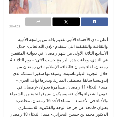
0
SHARES
أعلن نادي الأحساء الأدبي تقديم باقة من برامجه الأدبية
والثقافية والتثقيفية التي ستقدم -بإذن الله تعالى- خلال
الأسابيع الثلاثة الأولى من شهر رمضان في ديوانية المثقفين
في النادي، وجاءت هذه البرامج حسب الآتي: – يوم الثلاثاء 4
رمضان، لقاء بعنوان «الثقافة الإسلامية في رمضان من
خلال التجربة الدبلوماسية»، وسيقدمها سفير المملكة لدى
إندونيسيا سابقا مصطفى المبارك ويديرها نواف الجري.-
مساء الثلاثاء 11 رمضان، مسامرة بعنوان «رمضان في
عيون الشعراء والأدباء»، وسيكون ضيوفها نخبة من الشعراء
والأدباء في الأحساء. – مساء الأحد 16 رمضان، محاضرة
بعنوان «لمحة عن جراحة الوجه والفكين»، للاستشاري
الدكتور محمد بن حسين البحراني.- مساء الثلاثاء 18 رمضان