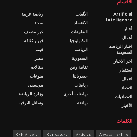
الاقسام
Artificial
الألعاب
رياضة عربية
Intelligence
الاقتصاد
صحة
أخبار
التطبيقات
غير مصنف
أعمال
التكنولوجيا
فن و ثقافة
اخبار الرياضة
الرياضة
فيلم
السعودية
السعودية
مصر
اخر الاخبار
ثقافة وفن
مقالات
استثمار
حصرياتنا
منوعات
اعمال
رياضات
موسيقى
اقتصاد
رياضات أخرى
وزارة الرياضة
اقتصاديات
رياضة
وسائل الترفيه
الأخبار
الكلمات
CNN Arabic
Caricature.
Articles
Alwatan online