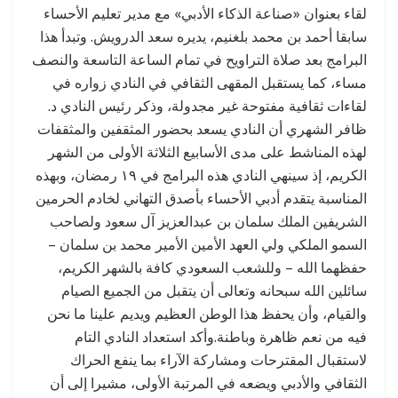
لقاء بعنوان «صناعة الذكاء الأدبي» مع مدير تعليم الأحساء
سابقا أحمد بن محمد بلغنيم، يديره سعد الدرويش. وتبدأ هذا
البرامج بعد صلاة التراويح في تمام الساعة التاسعة والنصف
مساء، كما يستقبل المقهى الثقافي في النادي زواره في
لقاءات ثقافية مفتوحة غير مجدولة، وذكر رئيس النادي د.
ظافر الشهري أن النادي يسعد بحضور المثقفين والمثقفات
لهذه المناشط على مدى الأسابيع الثلاثة الأولى من الشهر
الكريم، إذ سينهي النادي هذه البرامج في ١٩ رمضان، وبهذه
المناسبة يتقدم أدبي الأحساء بأصدق التهاني لخادم الحرمين
الشريفين الملك سلمان بن عبدالعزيز آل سعود ولصاحب
السمو الملكي ولي العهد الأمين الأمير محمد بن سلمان –
حفظهما الله – وللشعب السعودي كافة بالشهر الكريم،
سائلين الله سبحانه وتعالى أن يتقبل من الجميع الصيام
والقيام، وأن يحفظ هذا الوطن العظيم ويديم علينا ما نحن
فيه من نعم ظاهرة وباطنة.وأكد استعداد النادي التام
لاستقبال المقترحات ومشاركة الآراء بما ينفع الحراك
الثقافي والأدبي ويضعه في المرتبة الأولى، مشيرا إلى أن