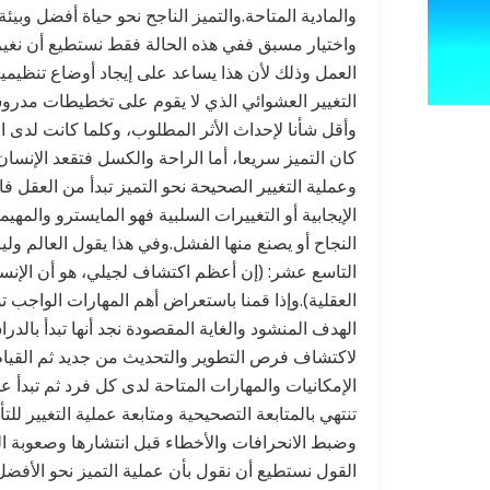
والمادية المتاحة.والتميز الناجح نحو حياة أفضل وبي
واختيار مسبق ففي هذه الحالة فقط نستطيع أن نغير م
العمل وذلك لأن هذا يساعد على إيجاد أوضاع تنظيمية
التغيير العشوائي الذي لا يقوم على تخطيطات مدرو
وأقل شأنا لإحداث الأثر المطلوب، وكلما كانت لدى
كان التميز سريعا، أما الراحة والكسل فتقعد الإن
وعملية التغيير الصحيحة نحو التميز تبدأ من العقل 
الإيجابية أو التغييرات السلبية فهو المايسترو والمهيم
النجاح أو يصنع منها الفشل.وفي هذا يقول العالم ول
التاسع عشر: (إن أعظم اكتشاف لجيلي، هو أن الإنسان 
العقلية).وإذا قمنا باستعراض أهم المهارات الواجب ت
الهدف المنشود والغاية المقصودة نجد أنها تبدأ بالدر
لاكتشاف فرص التطوير والتحديث من جديد ثم القيام
الإمكانيات والمهارات المتاحة لدى كل فرد ثم تبدأ عمل
تنتهي بالمتابعة التصحيحية ومتابعة عملية التغيير لل
وضبط الانحرافات والأخطاء قبل انتشارها وصعوبة ال
القول نستطيع أن نقول بأن عملية التميز نحو الأفض