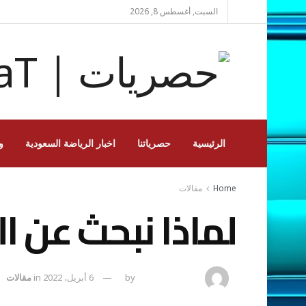
السبت, أغسطس 8, 2026
الرئيسية
حصرياتنا
اخبار الرياضة السعودية
و
Home
مقالات
لماذا نبحث عن ال
naif mashhor
by
6 أبريل، 2022
in
مقالات