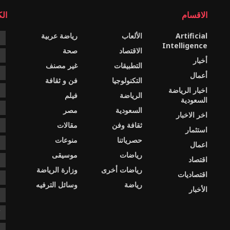
الاقسام
ال
Artificial
الألعاب
رياضة عربية
e
Intelligence
الاقتصاد
صحة
c
أخبار
التطبيقات
غير مصنف
e
أعمال
التكنولوجيا
فن و ثقافة
اخبار الرياضة
s
الرياضة
فيلم
السعودية
ا
السعودية
مصر
اخر الاخبار
ثقافة وفن
مقالات
ا
استثمار
حصرياتنا
منوعات
ا
اعمال
رياضات
موسيقى
اقتصاد
د
رياضات أخرى
وزارة الرياضة
اقتصاديات
د
رياضة
وسائل الترفيه
الأخبار
ع
ك
ن