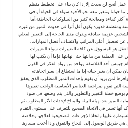
ئة عمل أنجح لن يحدث إلا إذا كان بناء على تخطيط منظم
ا حولنا ونتغير معه نحو الأجود سواء في الحياة أو في
 أكثر كفاءة ومعالجة كثير من السلوكيات الخاطئة.أما
سة ومنظمة فدوره يكون أقل أثرا في حدوث التميز من غيره
 الشخص عزيمة صادقة ويدرك مدى الحاجة إلى التغيير الفعلي
سان عن تحصيل أعلى المراتب واكتشاف أفضل المهارات،
فالعقل هو المسوؤل عن كافة التغييرات سواء التغييرات
ن على العملية من بدايتها حتى نهايتها فإما أن يكتب لها
يام جيمس أحد الفلاسفة وواحد من رواد الفكر في القرن
يمكن أن يغير حياته إذا ما استطاع أن يغير اتجاهاته
وافرها لمن يريد أن يقوم بإحداث التميز المطلوب الذي يحقق
اسة التي تقوم بمراجعة العناصر الأساسية الواجب تغييرها
 بوضع خطة التغيير والتطوير والتي يتم وضعها في ضوء
ية التميز بعد تهيئة البيئة والمناخ لإحداث الأثر المطلوب ثم
تأكد أنها تسير في الاتجاة الصحيح للتعرف على مستوى التقدم
سيطرة عليها واتخاذ الإجراءات التصحيحية لعلاجها.وخلاصة
ل هي طريق الوصول إلى النجاح والتفوق وإذا أخذت مسارها