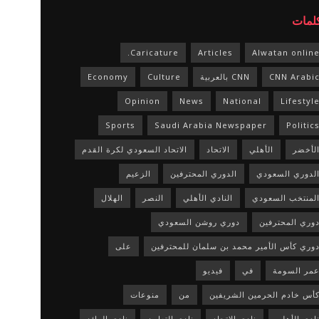
كلمات
Caricature.
Articles
Alwatan onlin
CNN Arabi
CNN بالعربية
Culture
Economy
Opinion
News
National
Lifestyl
Sports
Saudi Arabia Newspaper
Politic
لأخضر
الأهلي
الاتحاد
الاتحاد السعودي لكرة القدم
لدوري السعودي
الدوري المحترفين
الزعيم
لمنتخب السعودي
النادي الأهلي
النصر
الهلال
وري المحترفين
دوري روشن السعودي
وري كأس الأمير محمد بن سلمان للمحترفين
على
مر السومة
في
فيديو
أس خادم الحرمين الشريفين
من
منوعات
ادي الأهلي
نادي الاتحاد
نادي التعاون
نادي الرائد