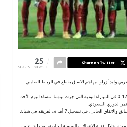
0
25
Share on Twitter
SHARES
VIEWS
بي وليد أزراو، مهاجم الاتفاق بقطع في الرباط الصليبي،
فريق الاتفاق السعودي اكتسح نظيره الهداية بنتيجة 12-0 في المباراة الودية التي جرت بينهما، مساء اليوم الأحد،
عمر الدوري السعودي.
ونجح المغربي وليد أزارو، مهاجم الأهلي المصري السابق والاتفاق الحالي، في تسجيل 7 أهداف لفريقه في شباك
لسعودي خلال فترة الانتقالات الصيفية الجارية، بعدما خرج من