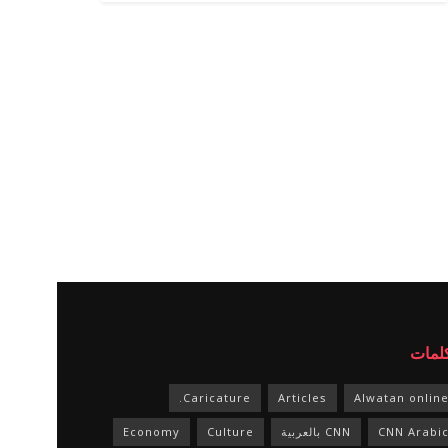
كلمات
Caricature.
Articles
Alwatan onlin
CNN Arabi
CNN بالعربية
Culture
Economy