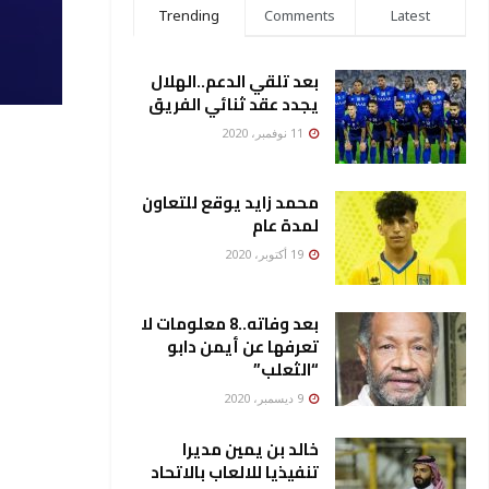
Trending
Comments
Latest
بعد تلقي الدعم..الهلال
يجدد عقد ثنائي الفريق
11 نوفمبر، 2020
محمد زايد يوقع للتعاون
لمدة عام
19 أكتوبر، 2020
بعد وفاته..8 معلومات لا
تعرفها عن أيمن دابو
“الثعلب”
9 ديسمبر، 2020
خالد بن يمين مديرا
تنفيذيا للالعاب بالاتحاد