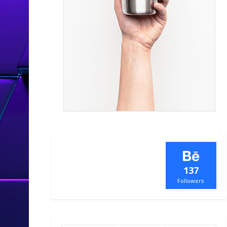
137
Followers