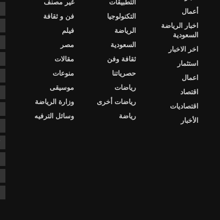
التطبيقات
غير مصنف
e
أعمال
التكنولوجيا
فن و ثقافة
اخبار الرياضة
s
الرياضة
فيلم
السعودية
ا
السعودية
مصر
اخر الاخبار
ثقافة وفن
مقالات
ا
استثمار
حصرياتنا
منوعات
ا
اعمال
رياضات
موسيقى
اقتصاد
د
رياضات أخرى
وزارة الرياضة
اقتصاديات
د
رياضة
وسائل الترفيه
الأخبار
ع
ك
ن
ن
ن