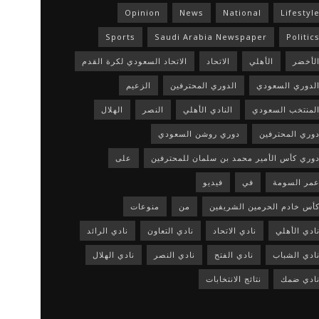
Opinion
News
National
Lifestyl
Sports
Saudi Arabia Newspaper
Politic
لأخضر
الأهلي
الاتحاد
الاتحاد السعودي لكرة القدم
لدوري السعودي
الدوري المحترفين
الزعيم
لمنتخب السعودي
النادي الأهلي
النصر
الهلال
وري المحترفين
دوري روشن السعودي
وري كأس الأمير محمد بن سلمان للمحترفين
على
مر السومة
في
فيديو
أس خادم الحرمين الشريفين
من
منوعات
ادي الأهلي
نادي الاتحاد
نادي التعاون
نادي الرائد
ادي الشباب
نادي الفتح
نادي النصر
نادي الهلال
ادي ضمك
نتائج الانتخابات