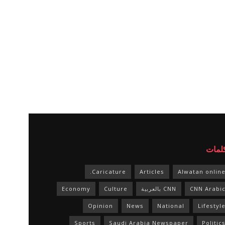
كلمات
Caricature.
Articles
Alwatan onlin
CNN Arabi
CNN بالعربية
Culture
Economy
Opinion
News
National
Lifestyl
Sports
Saudi Arabia Newspaper
Politic