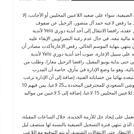
صيفية، سواء على صعيد اللاعبين المحليين أو الأجانب، إلا
بعد ما رفض لاعبه حمد آل منصور، الرحيل عن صفوف
العالمي، خلال الميركاتو الصيفي، متمسكا باستكمال عقده، رافضا الانتقال إلى أحد أندية دوري Yelo لأندية
ة مالية معه، في حال عدم رغبة النصراويين الإبقاء عليه
نتهي بنهاية الموسم الحالي. رفض الإعارةأكدت مصادر أن
آل منصور، رفض طلب إدارة ناديه المتمثل في رحيله على سبيل الإعارة، صوب أحد أندية دوري Yelo لأندية
ي حتى بداية يونيو المقبل، رافضا الرحيل معارا، وطلب من
الية، وهو ما وضع الإدارة في مأزق، خاصة أن المدرب
ده نهائيا من حساباته الفنية، إضافة إلى أن الإدارة ترغب
في تسجيل لاعبين محليين آخرين في قائمة دوري روشن السعودي للمحترفين المحددة بـ25 لاعبا، بمن فيهم 10
لاعبين أجانب، منهم لاعبان من مواليد 2003، ليتبقى للاعبين المحليين 15 لاعبا، إضافة إلى 5 لاعبين من مواليد
تعمل على إيجاد حل للأزمة الجديدة، خلال الساعات المقبلة،
، الذي تنتهي فترة التسجيل الصيفية بالنسبة لها منتصف ليل
نتظار حتى الانتقالات الشتوية، أو يتم التوقيع مع اللاعب