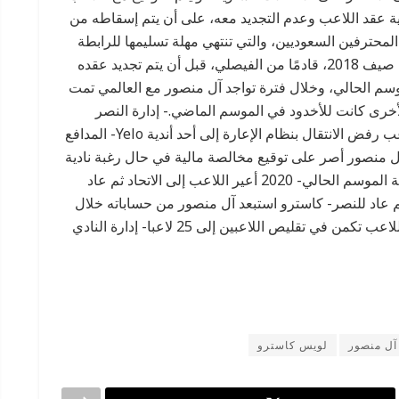
ية عقد اللاعب وعدم التجديد معه، على أن يتم إسقاطه من
 المحترفين السعوديين، والتي تنتهي مهلة تسليمها للرابطة
اليوم. إعارتانيذكر أن النصر تعاقد مع آل منصور، في صيف 2018، قادمًا من الفيصلي، قبل أن يتم تجديد عقده
مع انقضاء الموسم الحالي، وخلال فترة تواجد آل منصور مع العالمي تمت
رتين؛ الأولى كانت للاتحاد موسم 2021، والأخرى كانت للأخدود في الموسم الماضي.- إدارة النصر
عرضت على آل منصور الانتقال بنظام الإعارة- اللاعب رفض الانتقال بنظام الإعارة إلى أحد أندية Yelo- المدافع
ل منصور أصر على توقيع مخالصة مالية في حال رغبة نادية
في رحيله- عقد آل منصور مع فارس نجد ينتهي بنهاية الموسم الحالي- 2020 أعير اللاعب إلى الاتحاد ثم عاد
الإعارة ثم عاد للنصر- كاسترو استبعد آل منصور من حساباته خلال
الموسم الحالي- الرغبة النصراوية في التخلص من اللاعب تكمن في تقليص اللاعبين إلى 25 لاعبا- إدارة النادي
آل منصور
لويس كاسترو