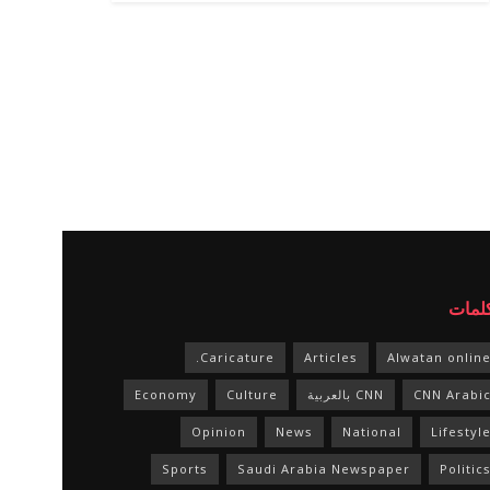
كلمات
Caricature.
Articles
Alwatan onlin
CNN Arabi
CNN بالعربية
Culture
Economy
Opinion
News
National
Lifestyl
Sports
Saudi Arabia Newspaper
Politic