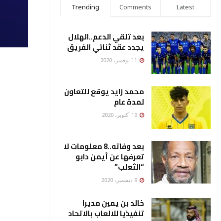
Trending
Comments
Latest
بعد تلقي الدعم..الهلال
يجدد عقد ثنائي الفريق
11 نوفمبر، 2020
محمد زايد يوقع للتعاون
لمدة عام
19 أكتوبر، 2020
بعد وفاته..8 معلومات لا
تعرفها عن أيمن دابو
“الثعلب”
9 ديسمبر، 2020
خالد بن يمين مديرا
تنفيذيا للالعاب بالاتحاد