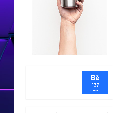
137
Followers