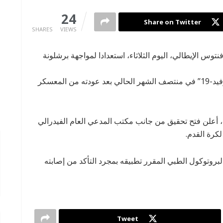
0
24
Share on Twitter
SHARES
VIEWS
توس الإيطالي، اليوم الثلاثاء، استعدادا لمواجهة برشلونة
وأصيب رونالدو بعدوى فيروس كورونا المستجد “كوفيد-19” في منتصف الشهر الحالي بعد عودته من المعسكر
ا، أعلن فتح تحقيق من جانب مكتب المدعي العام الفيدرالي
لكرة القدم.
لبروتوكول الطبي المقرر تطبيقه بمجرد التأكد من إصابته
Tweet