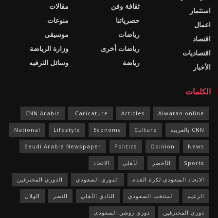
ثقافة وفن
مقالات
استثمار
حصرياتنا
منوعات
اعمال
رياضات
موسيقى
اقتصاد
رياضات أخرى
وزارة الرياضة
اقتصاديات
رياضة
وسائل الترفيه
الأخبار
الكلمات
CNN Arabic
Caricature.
Articles
Alwatan online
CNN بالعربية
Culture
Economy
Lifestyle
National
Saudi Arabia Newspaper
Politics
Opinion
News
Sports
الأخضر
الأهلي
الاتحاد
الاتحاد السعودي لكرة القدم
الدوري السعودي
الدوري المحترفين
الزعيم
المنتخب السعودي
النادي الأهلي
النصر
الهلال
دوري المحترفين
دوري روشن السعودي