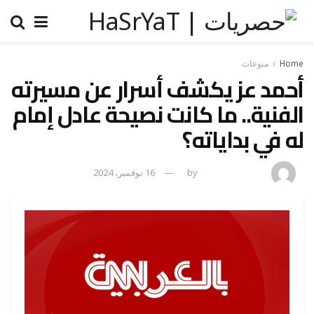
Home
منوعات
أحمد عز يكشف أسرار عن مسيرته
الفنية.. ما كانت نصيحة عادل إمام
له في بداياته؟
amona osman
by
16 نوفمبر، 2024