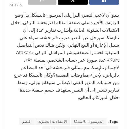
SHARES
يبدو أن ﻻعب النصر، البرازيلي أندرسون تاليسكا، بدأ وضع
الرتوش الأخيرة على صفقة انتقاله لفنربخشة التركي، خلال
الانتقالات الشتوية الحالية.وأشارت تقارير عدة إلى أن
تاليسكا سيرحل عن النصر صوب فنربخشة، سواء على
سبيل الإعارة أو البيع النهائي، ولكن هناك بعض التفاصيل
المتبقية لحسم الصفقة.ونشر المراسل التركي «Atakan
Kurt» عدة صورة عبر حسابه الشخصي بمنصة «X»،
لاجتماع تاليسكا مع ممثلي فنربخشة في أحد المطاعم
بالرياض، لإجراء مفاوضات الصفقة؟وكان تاليسكا قد خرج
من حسابات المدير الفني الإيطالي ستيفانو بيولي، وسط
تقارير تشير إلى أن النصر يستهدف حسم صفقة جديدة
خلال الميركاتو الحالي.
Tags:
إندريسون تاليسكا
الانتقالات الشتوية
النصر