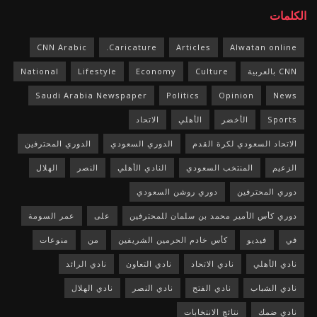
الكلمات
CNN Arabic
Caricature.
Articles
Alwatan online
CNN بالعربية
Culture
Economy
Lifestyle
National
Saudi Arabia Newspaper
Politics
Opinion
News
Sports
الأخضر
الأهلي
الاتحاد
الاتحاد السعودي لكرة القدم
الدوري السعودي
الدوري المحترفين
الزعيم
المنتخب السعودي
النادي الأهلي
النصر
الهلال
دوري المحترفين
دوري روشن السعودي
دوري كأس الأمير محمد بن سلمان للمحترفين
على
عمر السومة
في
فيديو
كأس خادم الحرمين الشريفين
من
منوعات
نادي الأهلي
نادي الاتحاد
نادي التعاون
نادي الرائد
نادي الشباب
نادي الفتح
نادي النصر
نادي الهلال
نادي ضمك
نتائج الانتخابات