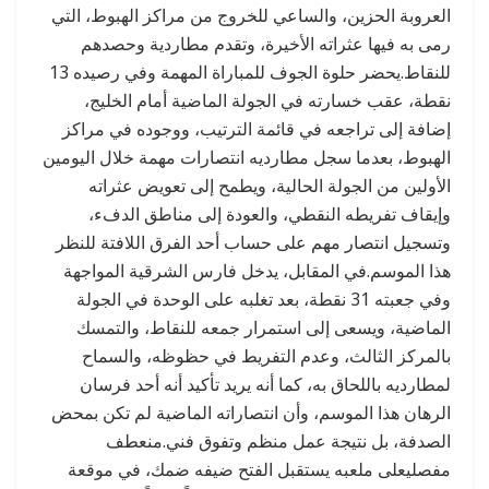
العروبة الحزين، والساعي للخروج من مراكز الهبوط، التي
رمى به فيها عثراته اﻷخيرة، وتقدم مطاردية وحصدهم
للنقاط.يحضر حلوة الجوف للمباراة المهمة وفي رصيده 13
نقطة، عقب خسارته في الجولة الماضية أمام الخليج،
إضافة إلى تراجعه في قائمة الترتيب، ووجوده في مراكز
الهبوط، بعدما سجل مطارديه انتصارات مهمة خلال اليومين
اﻷولين من الجولة الحالية، ويطمح إلى تعويض عثراته
وإيقاف تفريطه النقطي، والعودة إلى مناطق الدفء،
وتسجيل انتصار مهم على حساب أحد الفرق اللافتة للنظر
هذا الموسم.في المقابل، يدخل فارس الشرقية المواجهة
وفي جعبته 31 نقطة، بعد تغلبه على الوحدة في الجولة
الماضية، ويسعى إلى استمرار جمعه للنقاط، والتمسك
بالمركز الثالث، وعدم التفريط في حظوظه، والسماح
لمطارديه باللحاق به، كما أنه يريد تأكيد أنه أحد فرسان
الرهان هذا الموسم، وأن انتصاراته الماضية لم تكن بمحض
الصدفة، بل نتيجة عمل منظم وتفوق فني.منعطف
مفصليعلى ملعبه يستقبل الفتح ضيفه ضمك، في موقعة