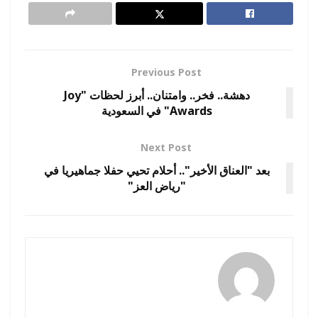
Previous Post
دهشة.. فخر.. وامتنان.. أبرز لحظات "Joy
Awards" في السعودية
Next Post
بعد "العناق الأخير".. أحلام تحيي حفلا جماهيريا في
"رياض العز"
amona osman