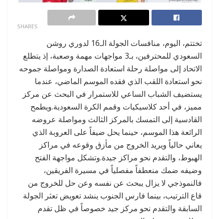
0
SHARES
تختتم، اليوم، منافسات الجولة الـ16 لدوري روشن
السعودي للمحترفين، بـ3 مواجهات مهمة وصعبة، إذ يتطلع
الاتحاد إلى مواصلة رحلة استعادة الصدارة ومواصلة جموحه
نحو استعادة اللقب الذي فقده الموسم الماضي، عندما
يستضيف الشباب الساعي للاستمرار في البحث عن مركز
مميز، في أحد كلاسيكيات وقمم الكرة السعودية.ويطمح
القادسية إلى التمسك بالمركز الثالث ومواصلة عروضه
الرائعة هذا الموسم، حينما يحل ضيفاً على العروبة الذي
يعاني حالياً ويريد الخروج من مأزق وقوعه في مراكز
الهبوط، والتقدم نحو مراكز جيدة.وتشكل مواجهة الفتح
وضيفه ضمك منعطفاً مفصلياً في مسيرة الفريقين،
فالنموذجي لا يزال يبحث عن نفسه وعن حل للخروج من
قاع الترتيب، بينما فارس الجنوب ينشد تعويض تعثر الجولة
السابقة والتقدم نحو مركز جيد خصوصاً في ظل تقدم