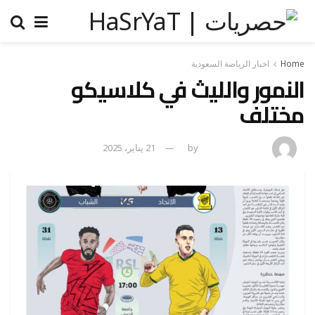
Home
اخبار الرياضة السعودية
النمور والليث في كلاسيكو
مختلف
amona osman
by
21 يناير، 2025