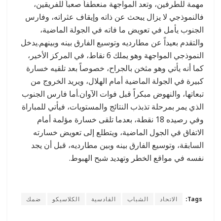
مهمة للطرفين، وتعد المواجهة منعطفاً صعباً للفريقين،
فالنموذجي لا يزال يبحث عن ذاته وإيقاف عثراته، وفارس
الجنوب يأمل في تعويض ما فاته في الجولة الماضية،
والتقدم بعيداً عن مطارديه وتوسيع الفارق بينه وبينهم.يدخل
النموذجي المواجهة وهو يملك 6 نقاط، في المركز اﻷخير،
كما أنه يأتي وهو مثخن بالجراح، خصوصاً بعد تلقيه خسارة
كبيرة في الجولة الماضية أمام الهلال، ويريد الخروج من
تبعاتها، والنهوض مبكراً قبل فوات اﻵوان.أما فارس الجنوب
الذي يمر بمرحلة تذبذب النتائج والمستويات، فيأتي للمباراة
وفي رصيده 18 نقطة، بعدما تلقى خسارة مؤلمة أمام
الاتفاق في الجول الماضية، ويتطلع إلى تعويض خسارته
السابقة، وتوسيع الفارق بينه وبين مطارديه، قبل أن يجد
نفسه في مواقع الخطر وتهديد شبح الهبوط.
Tags:
الاتحاد
الشباب
القادسية
الكلاسيكو
ضمك