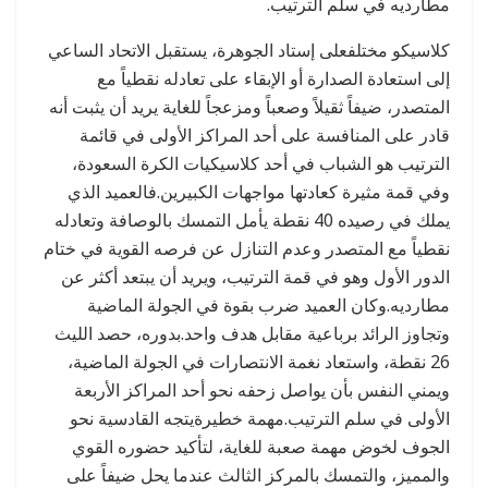
مطارديه في سلم الترتيب.
كلاسيكو مختلفعلى إستاد الجوهرة، يستقبل الاتحاد الساعي
إلى استعادة الصدارة أو الإبقاء على تعادله نقطياً مع
المتصدر، ضيفاً ثقيلاً وصعباً ومزعجاً للغاية يريد أن يثبت أنه
قادر على المنافسة على أحد المراكز اﻷولى في قائمة
الترتيب هو الشباب في أحد كلاسيكيات الكرة السعودة،
وفي قمة مثيرة كعادتها مواجهات الكبيرين.فالعميد الذي
يملك في رصيده 40 نقطة يأمل التمسك بالوصافة وتعادله
نقطياً مع المتصدر وعدم التنازل عن فرصه القوية في ختام
الدور اﻷول وهو في قمة الترتيب، ويريد أن يبتعد أكثر عن
مطارديه.وكان العميد ضرب بقوة في الجولة الماضية
وتجاوز الرائد برباعية مقابل هدف واحد.بدوره، حصد الليث
26 نقطة، واستعاد نغمة الانتصارات في الجولة الماضية،
ويمني النفس بأن يواصل زحفه نحو أحد المراكز اﻷربعة
اﻷولى في سلم الترتيب.مهمة خطيرةيتجه القادسية نحو
الجوف لخوض مهمة صعبة للغاية، لتأكيد حضوره القوي
والمميز، والتمسك بالمركز الثالث عندما يحل ضيفاً على