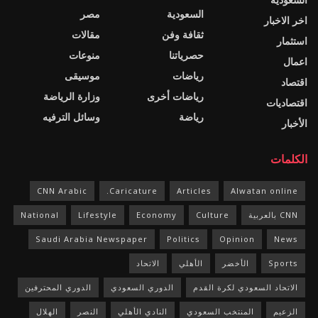
السعودية
مصر
اخر الاخبار
ثقافة وفن
مقالات
استثمار
حصرياتنا
منوعات
اعمال
رياضات
موسيقى
اقتصاد
رياضات أخرى
وزارة الرياضة
اقتصاديات
رياضة
وسائل الترفيه
الأخبار
الكلمات
CNN Arabic
Caricature.
Articles
Alwatan online
CNN بالعربية
Culture
Economy
Lifestyle
National
Saudi Arabia Newspaper
Politics
Opinion
News
Sports
الأخضر
الأهلي
الاتحاد
الاتحاد السعودي لكرة القدم
الدوري السعودي
الدوري المحترفين
الزعيم
المنتخب السعودي
النادي الأهلي
النصر
الهلال