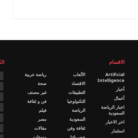
الاقسام
ال
Artificial
الألعاب
رياضة عربية
e
Intelligence
الاقتصاد
صحة
c
أخبار
التطبيقات
غير مصنف
e
أعمال
التكنولوجيا
فن و ثقافة
اخبار الرياضة
s
الرياضة
فيلم
السعودية
ا
السعودية
مصر
اخر الاخبار
ثقافة وفن
مقالات
ا
استثمار
حصرياتنا
منوعات