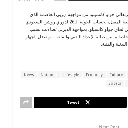
غالي جواو كانسيلو، من مواجهة ديربي العاصمة الذي
سيخوضه الزعيم أمام منافسه التقليدي النصر، الجمعة المقبل، لحساب الجولة الـ26 لدوري روشن السعودي
ص لحاق جواو كانسيلو، بمواجهة الديربي تضاءلت بسبب
خاصا ما بين صالة الإعداد البدني والملعب، ويفضل الجهاز
دنية والفنية.
News
National
Lifestyle
Economy
Culture
Sports
Tweet
Next Post