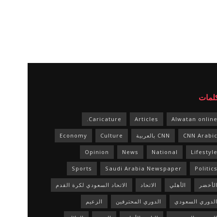
كلمات
Caricature.
Articles
Alwatan onlin
CNN Arabi
CNN بالعربية
Culture
Economy
Opinion
News
National
Lifestyl
Sports
Saudi Arabia Newspaper
Politic
لأخضر
الأهلي
الاتحاد
الاتحاد السعودي لكرة القدم
لدوري السعودي
الدوري المحترفين
الزعيم