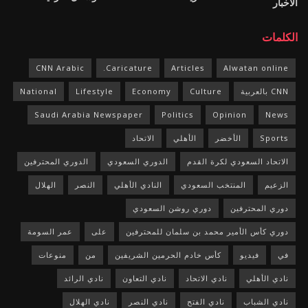
الأخبار
الكلمات
CNN Arabic
Caricature.
Articles
Alwatan online
CNN بالعربية
Culture
Economy
Lifestyle
National
Saudi Arabia Newspaper
Politics
Opinion
News
Sports
الأخضر
الأهلي
الاتحاد
الاتحاد السعودي لكرة القدم
الدوري السعودي
الدوري المحترفين
الزعيم
المنتخب السعودي
النادي الأهلي
النصر
الهلال
دوري المحترفين
دوري روشن السعودي
دوري كأس الأمير محمد بن سلمان للمحترفين
على
عمر السومة
في
فيديو
كأس خادم الحرمين الشريفين
من
منوعات
نادي الأهلي
نادي الاتحاد
نادي التعاون
نادي الرائد
نادي الشباب
نادي الفتح
نادي النصر
نادي الهلال