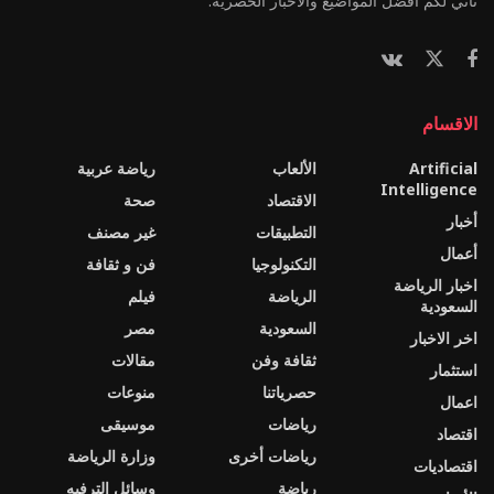
نأتي لكم أفضل المواضيع والأخبار الحصرية.
الاقسام
Artificial
الألعاب
رياضة عربية
Intelligence
الاقتصاد
صحة
أخبار
التطبيقات
غير مصنف
أعمال
التكنولوجيا
فن و ثقافة
اخبار الرياضة
الرياضة
فيلم
السعودية
السعودية
مصر
اخر الاخبار
ثقافة وفن
مقالات
استثمار
حصرياتنا
منوعات
اعمال
رياضات
موسيقى
اقتصاد
رياضات أخرى
وزارة الرياضة
اقتصاديات
رياضة
وسائل الترفيه