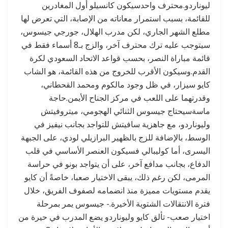
ليوناردو.محترف واحدسيكون كانسيلو أول المغادرين
للقائمة، بسبب استمرار معاناته من الإصابة، التي تعرض لها
مطلع الشهر الجاري، لكن مدرب الهلال، جورجي جيسوس،
سيتوجب عليه ترك محترف آخر، والزج بـ8 أسماء فقط في
قائمة مباراة النصر، بحسب قواعد الاتحاد السعودي لكرة
القدم.وسيكون الأقرب للخروج من هذه القائمة، هو الشاب
كايو سيزار، في ظل وجود مالكوم ومحمد القحطاني،
وقدرتهما على اللعب في مركز الجناح الأيمن.حاجة
ماسةسيحتاج جيسوس الثنائي الهجومي، ميتروفيتش
وليوناردو، مع جاهزية سافيتش للتواجد بجانب نيفيز في
الوسط، بالإضافة للزج بالظهير البرازيلي لودي، على الجبهة
اليسرى، أما كوليبالي فسيكون العنصر الأساسي في قلب
الدفاع، بجانب مدافع آخر، على أن يتواجد بونو في حراسة
المرمى، لكن رغم ذلك، يبقى الاختيار صعبا، خاصةً أن كايو
يقدم مستويات مميزة منذ انضمامه لصفوف الفريق، خلال
فترة الانتقالات الشتوية الأخيرة.- جيسوس يمر بمرحلة
اختيار صعب- تألق كايو وليوناردو يضع المدرب في حيرة من