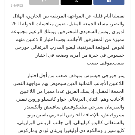
SHARES
تفصلنا أيام قليلة عن المواجهة المرتقبة بين الجارين، الهلال
والنصر، مساء الجمعة المقبل، ضمن منافسات الجولة الـ26
لدوري روشن السعودي للمحترفين.ويمتلك الزعيم مجموعة
مميزة من المحترفين الأجانب، يجب اختيار 8 لاعبين منهم
لخوض الموقعة المرتقبة، ليضع المدرب البرتغالي جورجي
جيسوس في حيرة من أمره، ويضعه في اختيار
صعب.موقف صعب
يمر جورجي جيسوس بموقف صعب من أجل اختيار
اللاعبين اﻷجانب الثمانية الذين سيخوض بهم مواجهة النصر،
الجمعة المقبل، إذ يملك الفريق عددا مميزا من اللاعبين
اﻷجانب وهم: الثنائي البرتغالي جواو كانسيلو وروبن نيفيز،
والصربيان سيرجي ميلينكوفيتش سافيتش وألكسندر
ميتروفيتش، بالإضافة للحارس المغربي ياسين بونو،
والسنغالي كاليدو كوليبالي، إلى جانب الرباعي البرازيلي،
كايو سيزار ومالكوم دي أوليفيرا ورينان لودي وماركوس