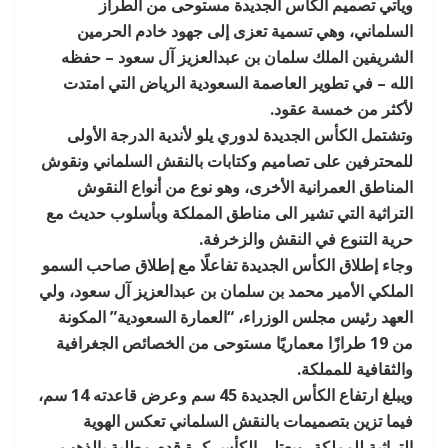
ويأتي تصميم الكأس الجديدة مستوحى من الطراز
السلماني، وهي تسمية تعزى إلى جهود خادم الحرمين
الشريفين الملك سلمان بن عبدالعزيز آل سعود – حفظه
الله – في تطوير العاصمة السعودية الرياض التي امتدت
لأكثر من خمسة عقود.
وتشتمل الكأس الجديدة لدوري يلو لأندية الدرجة الأولى
للمحترفين على تصاميم وكتابات بالنقش السلماني ونقوش
المناطق العمرانية الأخرى، وهو نوع من أنواع النقوش
التراثية التي تشير الى مناطق المملكة وبأسلوب حديث مع
حرية التنوع في النقش والزخرفة.
وجاء إطلاق الكأس الجديدة تفاعلًا مع إطلاق صاحب السمو
الملكي الأمير محمد بن سلمان بن عبدالعزيز آل سعود، ولي
العهد رئيس مجلس الوزراء، “العمارة السعودية” المكونة
من 19 طرازًا معماريًا مستوحى من الخصائص الجغرافية
والثقافية للمملكة.
ويبلغ ارتفاع الكأس الجديدة 45 سم وعرض قاعدته 14 سم،
فيما تزين بتصميمات بالنقش السلماني تعكس الهوية
التراثية للمملكة، ويعتلي الكأس كرة قدم مطلية بالذهب