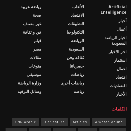
Artificial
الألعاب
رياضة عربية
Intelligence
الاقتصاد
صحة
أخبار
التطبيقات
غير مصنف
أعمال
التكنولوجيا
فن و ثقافة
اخبار الرياضة
الرياضة
فيلم
السعودية
السعودية
مصر
اخر الاخبار
ثقافة وفن
مقالات
استثمار
حصرياتنا
منوعات
اعمال
رياضات
موسيقى
اقتصاد
رياضات أخرى
وزارة الرياضة
اقتصاديات
رياضة
وسائل الترفيه
الأخبار
الكلمات
CNN Arabic
Caricature.
Articles
Alwatan online