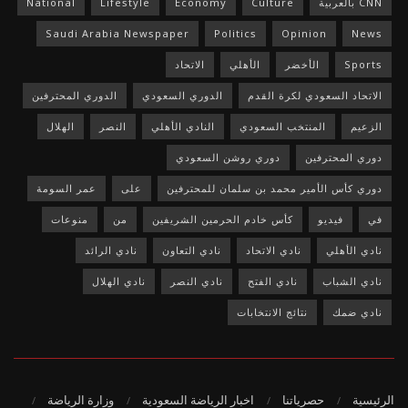
CNN بالعربية
Culture
Economy
Lifestyle
National
Saudi Arabia Newspaper
Politics
Opinion
News
Sports
الأخضر
الأهلي
الاتحاد
الاتحاد السعودي لكرة القدم
الدوري السعودي
الدوري المحترفين
الزعيم
المنتخب السعودي
النادي الأهلي
النصر
الهلال
دوري المحترفين
دوري روشن السعودي
دوري كأس الأمير محمد بن سلمان للمحترفين
على
عمر السومة
في
فيديو
كأس خادم الحرمين الشريفين
من
منوعات
نادي الأهلي
نادي الاتحاد
نادي التعاون
نادي الرائد
نادي الشباب
نادي الفتح
نادي النصر
نادي الهلال
نادي ضمك
نتائج الانتخابات
الرئيسية
حصرياتنا
اخبار الرياضة السعودية
وزارة الرياضة