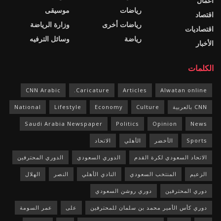
اعمال
رياضات
موسيقى
اقتصاد
رياضات أخرى
وزارة الرياضة
اقتصاديات
رياضة
وسائل الترفيه
الأخبار
الكلمات
CNN Arabic
Caricature.
Articles
Alwatan online
CNN بالعربية
Culture
Economy
Lifestyle
National
Saudi Arabia Newspaper
Politics
Opinion
News
Sports
الأخضر
الأهلي
الاتحاد
الاتحاد السعودي لكرة القدم
الدوري السعودي
الدوري المحترفين
الزعيم
المنتخب السعودي
النادي الأهلي
النصر
الهلال
دوري المحترفين
دوري روشن السعودي
دوري كأس الأمير محمد بن سلمان للمحترفين
على
عمر السومة