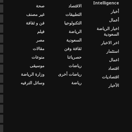
Intelligence
الاقتصاد
صحة
c
أخبار
التطبيقات
غير مصنف
e
أعمال
التكنولوجيا
فن و ثقافة
اخبار الرياضة
s
الرياضة
فيلم
السعودية
ا
السعودية
مصر
اخر الاخبار
ثقافة وفن
مقالات
ا
استثمار
حصرياتنا
منوعات
ا
اعمال
رياضات
موسيقى
اقتصاد
د
رياضات أخرى
وزارة الرياضة
اقتصاديات
د
رياضة
وسائل الترفيه
الأخبار
ع
ك
ن
ن
ن