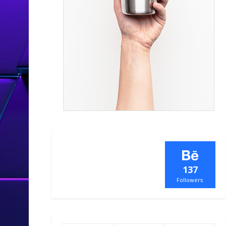
137
Followers