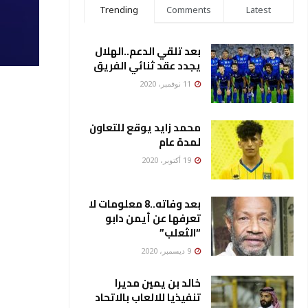
Trending
Comments
Latest
بعد تلقي الدعم..الهلال
يجدد عقد ثنائي الفريق
11 نوفمبر، 2020
محمد زايد يوقع للتعاون
لمدة عام
19 أكتوبر، 2020
بعد وفاته..8 معلومات لا
تعرفها عن أيمن دابو
“الثعلب”
9 ديسمبر، 2020
خالد بن يمين مديرا
تنفيذيا للالعاب بالاتحاد