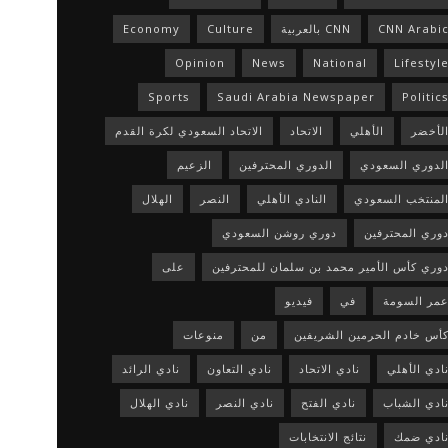
CNN Arabi
CNN بالعربية
Culture
Economy
Opinion
News
National
Lifestyl
Sports
Saudi Arabia Newspaper
Politic
لأخضر
الأهلي
الاتحاد
الاتحاد السعودي لكرة القدم
لدوري السعودي
الدوري المحترفين
الزعيم
لمنتخب السعودي
النادي الأهلي
النصر
الهلال
وري المحترفين
دوري روشن السعودي
وري كأس الأمير محمد بن سلمان للمحترفين
على
مر السومة
في
فيديو
أس خادم الحرمين الشريفين
من
منوعات
ادي الأهلي
نادي الاتحاد
نادي التعاون
نادي الرائد
ادي الشباب
نادي الفتح
نادي النصر
نادي الهلال
ادي ضمك
نتائج الانتخابات