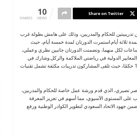
0
10
Share on Twitter
SHARES
VIEWS
تين تدريبيتين للحكام والمدربين، وذلك على هامش بطولة غرب
مدة ثلاثة أيام.استمرت الدورتان لمدة خمسة أيام، حيث
مت دورة المدربين، تلتها دورة الحكام، بواقع 10 ساعات لكل منهما، وتضمنت الدورتان جانبين نظري وعملي،
المعايير الدولية في رياضتي الملاكمة والركل.وشارك في
دورة المدربين 14 مدربًا، بينما ضمت دورة الحكام 16 حكمًا، حيث تلقى المشاركون تدريبات مكثفة تشمل تقنيات
ناصر نصيري، الذي قدم ورشة عمل خاصة للحكام والمدربين،
ريب على المستوى الآسيوي، مما أسهم في تعزيز المعرفة
من جهود الاتحاد السعودي لتطوير الكوادر الوطنية ورفع