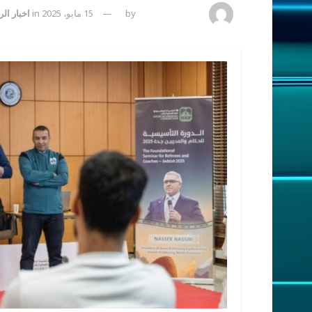
amona osman
by
15 مايو، 2025
in
اخبار ال