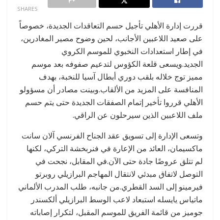
SHARES
قررت إدارة الأهلي تأجيل حسم التعاقدات الجديدة، خصوصاً
على صعيد اللاعبين الأجانب، لحين وضوح مصير المغادرين،
في إطار استعدادات النخبوي للموسم الكروي
الجديد.ويسعى قلعة الكؤوس لتدعيم صفوفه بعد موسم
مميز توج خلاله بلقب دوري أبطال آسيا للنخبة، بهدف
المنافسة على المزيد من الألقاب.وبينت مصادر أن مسؤولو
الأهلي قرروا تأخير إتمام الصفقات الجديدة حتى يتم حسم
ملف اللاعبين الذين سيرحلون عن الراقي.
وتسعى الإدارة إلى تسويق عقد الجناح الفرنسي آلان سانت
ماكسيمان، العائد من الإعارة في فنربخشة التركي، لكنها
لم تتلق عروضًا جادة حتى الآن.في المقابل، نجحت في
التوصل لاتفاق مبدئي لانتقال المهاجم البرازيلي روبرتو
فيرمينو إلى السد القطري.من جانبه، طلب المدرب الألماني
ماتياس يايسله استبعاد لاعب الوسط البرازيلي ألكسندر
جوميز من قائمة الفريق للموسم المقبل، لتكرار إصاباته