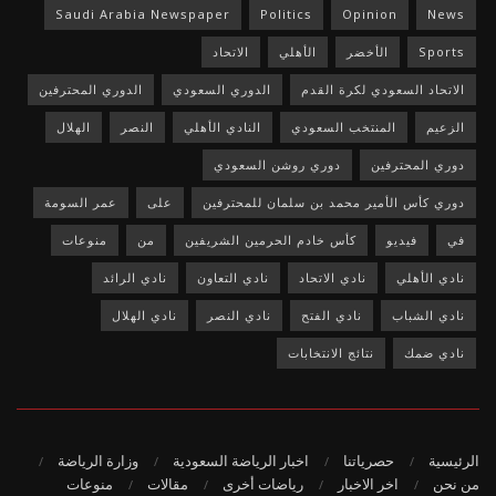
Saudi Arabia Newspaper
Politics
Opinion
News
Sports
الأخضر
الأهلي
الاتحاد
الاتحاد السعودي لكرة القدم
الدوري السعودي
الدوري المحترفين
الزعيم
المنتخب السعودي
النادي الأهلي
النصر
الهلال
دوري المحترفين
دوري روشن السعودي
دوري كأس الأمير محمد بن سلمان للمحترفين
على
عمر السومة
في
فيديو
كأس خادم الحرمين الشريفين
من
منوعات
نادي الأهلي
نادي الاتحاد
نادي التعاون
نادي الرائد
نادي الشباب
نادي الفتح
نادي النصر
نادي الهلال
نادي ضمك
نتائج الانتخابات
الرئيسية
حصرياتنا
اخبار الرياضة السعودية
وزارة الرياضة
من نحن
اخر الاخبار
رياضات أخرى
مقالات
منوعات