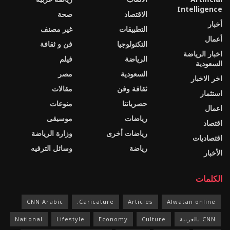
Intelligence
الاقتصاد
صحة
أخبار
التطبيقات
غير مصنف
أعمال
التكنولوجيا
فن و ثقافة
اخبار الرياضة
الرياضة
فيلم
السعودية
السعودية
مصر
اخر الاخبار
ثقافة وفن
مقالات
استثمار
حصرياتنا
منوعات
اعمال
رياضات
موسيقى
اقتصاد
رياضات أخرى
وزارة الرياضة
اقتصاديات
رياضة
وسائل الترفيه
الأخبار
الكلمات
CNN Arabic
Caricature.
Articles
Alwatan online
CNN بالعربية
Culture
Economy
Lifestyle
National